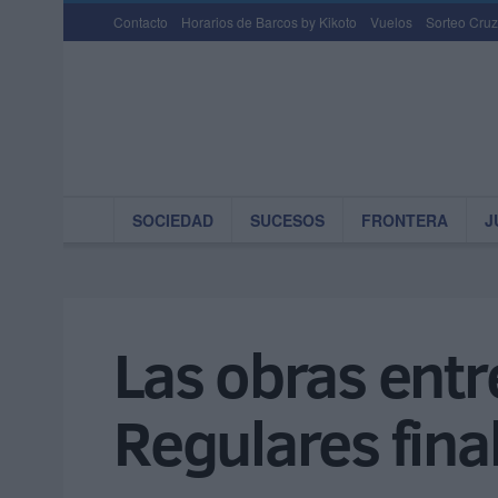
Contacto
Horarios de Barcos by Kikoto
Vuelos
Sorteo Cruz
SOCIEDAD
SUCESOS
FRONTERA
J
Las obras entr
Regulares final