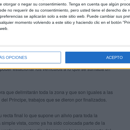
e otorgar o negar su consentimiento.
Tenga en cuenta que algún proc
de no requerir de su consentimiento, pero usted tiene el derecho de r
referencias se aplicarán solo a este sitio web. Puede cambiar sus pref
alquier momento volviendo a este sitio y haciendo clic en el botón "Pri
 web.
s para las barriadas
ÁS OPCIONES
ACEPTO
la bolsa de aparcamientos. Una gran demanda de la
poder estacionar los vehículos a lo que se sumaba un
ra que delimitarán toda la zona y que son iguales a las
del Príncipe, trabajos que se dieron por finalizados.
u recta final lo que supone un alivio para toda la
simple vista, como ya ha sido colocada parte de la