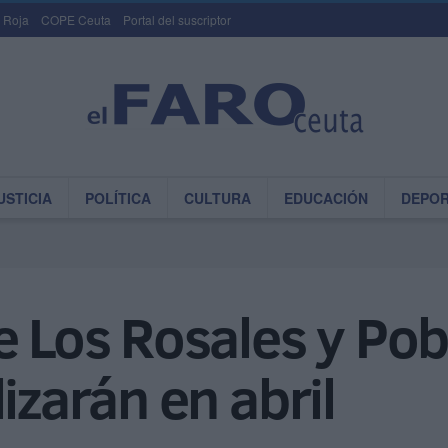
 Roja
COPE Ceuta
Portal del suscriptor
USTICIA
POLÍTICA
CULTURA
EDUCACIÓN
DEPO
e Los Rosales y Po
izarán en abril