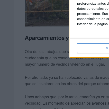
preferencias antes d
datos personales pue
procesamiento. Sus p
consentimiento en cu
inferior de la página
Aparcamientos y nuevos recurso
M
Otro de los trabajos que se está realizando es 
ciudadanía que no contaba con un espacio para 
mayor número de vecinos viviendo en el lugar.
Por otro lado, ya se han colocado vallas de made
que se instalaron en las obras del parque urbano 
Unos trabajos que, por lo tanto, entrarían ya en s
vecindad. Es momento de apreciar los avances a 