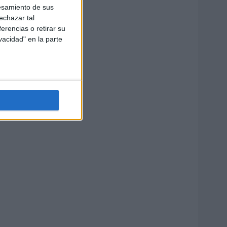
esamiento de sus
echazar tal
erencias o retirar su
vacidad" en la parte