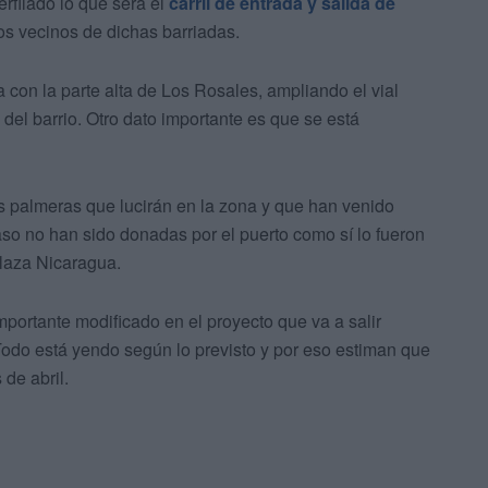
rfilado lo que será el
carril de entrada y salida de
s vecinos de dichas barriadas.
a con la parte alta de Los Rosales, ampliando el vial
del barrio. Otro dato importante es que se está
s palmeras que lucirán en la zona y que han venido
aso no han sido donadas por el puerto como sí lo fueron
Plaza Nicaragua.
portante modificado en el proyecto que va a salir
Todo está yendo según lo previsto y por eso estiman que
de abril.