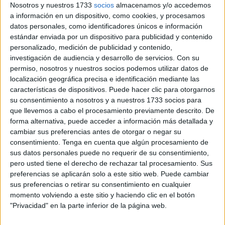
Nosotros y nuestros 1733
socios
almacenamos y/o accedemos
a información en un dispositivo, como cookies, y procesamos
Entre esas modificaciones, donde más se están centrando
datos personales, como identificadores únicos e información
los operarios es en trabajar en un
vial que dará la salida y
estándar enviada por un dispositivo para publicidad y contenido
entrada
a los vehículos a las barriadas, algo que era muy
personalizado, medición de publicidad y contenido,
demandando por los vecinos porque que se encontraba en
investigación de audiencia y desarrollo de servicios.
Con su
permiso, nosotros y nuestros socios podemos utilizar datos de
muy mal estado.
localización geográfica precisa e identificación mediante las
características de dispositivos. Puede hacer clic para otorgarnos
En concreto, la intención es “conectar” la barriada con la
su consentimiento a nosotros y a nuestros 1733 socios para
parte alta de Los Rosales, ampliando el vial existente, así
que llevemos a cabo el procesamiento previamente descrito. De
como remodelar la pista deportiva del barrio. Otro dato
forma alternativa, puede acceder a información más detallada y
importante es que se renovará todo el pavimento.
cambiar sus preferencias antes de otorgar o negar su
consentimiento.
Tenga en cuenta que algún procesamiento de
Otro de los trabajos que se está realizando es la bolsa de
sus datos personales puede no requerir de su consentimiento,
pero usted tiene el derecho de rechazar tal procesamiento. Sus
aparcamientos. Otra gran demanda de la ciudadanía que
preferencias se aplicarán solo a este sitio web. Puede cambiar
no contaba con un espacio para poder estacionar los
sus preferencias o retirar su consentimiento en cualquier
vehículos a lo que se sumaba un mayor número de
momento volviendo a este sitio y haciendo clic en el botón
vecinos viviendo en el lugar.
"Privacidad" en la parte inferior de la página web.