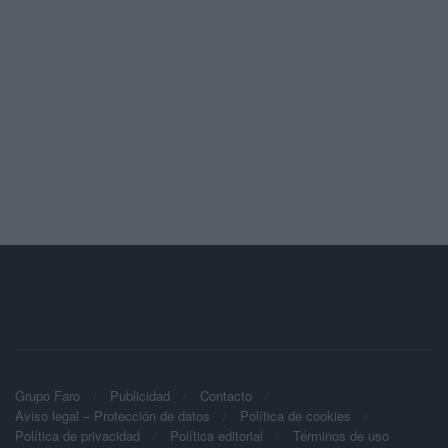
Grupo Faro
Publicidad
Contacto
Aviso legal – Protección de datos
Política de cookies
Política de privacidad
Política editorial
Términos de uso