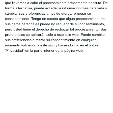
granito
y
caliza
, replicando el acabado del primer tramo
que llevemos a cabo el procesamiento previamente descrito. De
forma alternativa, puede acceder a información más detallada y
de la Marina.
cambiar sus preferencias antes de otorgar o negar su
consentimiento.
Tenga en cuenta que algún procesamiento de
Actualmente, el tramo de obra va desde los
Baños
sus datos personales puede no requerir de su consentimiento,
Árabes
hasta la rampa de acceso al
Parque Juan Carlos
pero usted tiene el derecho de rechazar tal procesamiento. Sus
I
, con la ejecución prevista para finalizar en la bajada al
preferencias se aplicarán solo a este sitio web. Puede cambiar
Muelle Alfau
. Esta intervención busca no solo la
sus preferencias o retirar su consentimiento en cualquier
momento volviendo a este sitio y haciendo clic en el botón
renovación estética
, sino también mejorar la
seguridad
y
"Privacidad" en la parte inferior de la página web.
la
accesibilidad
de los peatones en un espacio de gran
tránsito.
Un proyecto integral para un paseo
más moderno y seguro
La Ciudad mantiene su apuesta por modernizar el paseo,
con un proyecto que abarca desde la
renovación del
pavimento
hasta la instalación de
mobiliario urbano
,