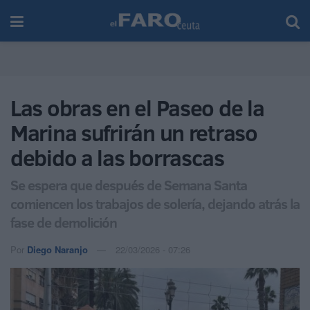
Las obras en el Paseo de la
Marina sufrirán un retraso
debido a las borrascas
Se espera que después de Semana Santa
comiencen los trabajos de solería, dejando atrás la
fase de demolición
Por
Diego Naranjo
22/03/2026 - 07:26