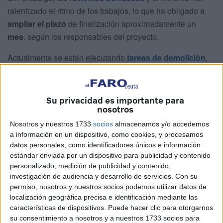
ralentizado el ritmo de los trabajos, lo que ha obligado a
ampliar el plazo
de finalización aproximadamente un
mes
, según los responsables del proyecto.
Actualmente se están ejecutando
tareas de demolición
,
acondicionamiento de
firmes
y canalizaciones, así como
trabajos que requieren un
tratamiento especial
de las
raíces de la arboleda del paseo, especialmente de las
Su privacidad es importante para
nosotros
palmeras
.
Nosotros y nuestros 1733
socios
almacenamos y/o accedemos
Los trabajos también incluyen la preservación de
a información en un dispositivo, como cookies, y procesamos
elementos existentes y el cuidado del entorno, lo que ha
datos personales, como identificadores únicos e información
permitido que se avance de manera
segura
y planificada.
estándar enviada por un dispositivo para publicidad y contenido
personalizado, medición de publicidad y contenido,
Se espera que después de
Semana Santa
comiencen los
investigación de audiencia y desarrollo de servicios.
Con su
trabajos de solería
, dejando atrás la fase de demolición.
permiso, nosotros y nuestros socios podemos utilizar datos de
localización geográfica precisa e identificación mediante las
Esta etapa marcará un hito en la obra, con la instalación
características de dispositivos. Puede hacer clic para otorgarnos
del nuevo
pavimento de piedra natural
, consistente en
su consentimiento a nosotros y a nuestros 1733 socios para