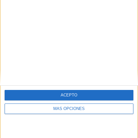
instalaciones colindantes.
Mobiliario urbano y elementos
funcionales
Como parte de la modernización del entorno, se contempla
la incorporación de
equipamiento urbano moderno
, que
incluye la instalación de
30 bancos
,
10 papeleras de
hormigón prefabricado
, y
7 aparcabicicletas
, todos
distribuidos a lo largo del paseo.
ACEPTO
MÁS OPCIONES