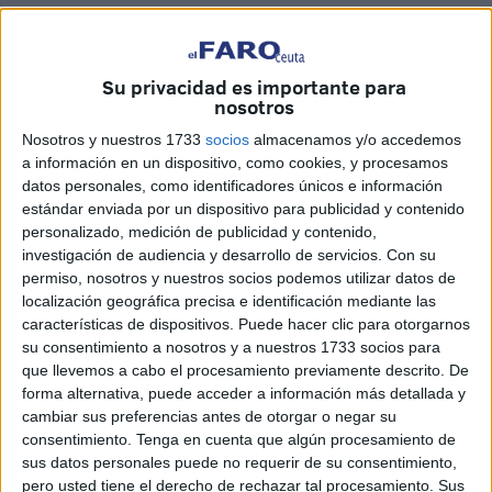
El proyecto se plantea como una actuación estratégica
dentro del término municipal, con un enfoque integral que
va más allá del simple cambio de pavimento. En él se
Su privacidad es importante para
contemplan obras de señalización,
retirada de
nosotros
escombros
, mejoras en el mobiliario urbano, instalación
Nosotros y nuestros 1733
socios
almacenamos y/o accedemos
de
iluminación eficiente
y creación de zonas ajardinadas.
a información en un dispositivo, como cookies, y procesamos
datos personales, como identificadores únicos e información
Seis meses de trabajos coordinados
estándar enviada por un dispositivo para publicidad y contenido
personalizado, medición de publicidad y contenido,
para minimizar el impacto
investigación de audiencia y desarrollo de servicios.
Con su
permiso, nosotros y nuestros socios podemos utilizar datos de
El calendario de obras establece un
plazo de ejecución
localización geográfica precisa e identificación mediante las
características de dispositivos. Puede hacer clic para otorgarnos
de seis meses
, durante los cuales se llevarán a cabo
su consentimiento a nosotros y a nuestros 1733 socios para
intervenciones que comenzarán con la
señalización de la
que llevemos a cabo el procesamiento previamente descrito. De
zona
, la habilitación de áreas de trabajo y acopio, y el
forma alternativa, puede acceder a información más detallada y
desplazamiento de maquinaria pesada para el movimiento
cambiar sus preferencias antes de otorgar o negar su
consentimiento.
Tenga en cuenta que algún procesamiento de
de materiales. Se garantiza el cumplimiento de
medidas
sus datos personales puede no requerir de su consentimiento,
de seguridad
, tanto para operarios como para
pero usted tiene el derecho de rechazar tal procesamiento. Sus