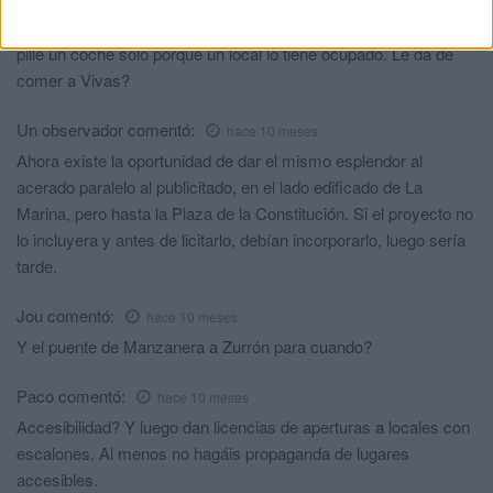
Accesibilidad??? Quita de la acera sillas y mesas en la esquina
de Jaudenes, que no podemos andar o exponernos a que nos
pille un coche sólo porque un local lo tiene ocupado. Le da de
comer a Vivas?
Un observador
comentó:
hace 10 meses
Ahora existe la oportunidad de dar el mismo esplendor al
acerado paralelo al publicitado, en el lado edificado de La
Marina, pero hasta la Plaza de la Constitución. Si el proyecto no
lo incluyera y antes de licitarlo, debían incorporarlo, luego sería
tarde.
Jou
comentó:
hace 10 meses
Y el puente de Manzanera a Zurrón para cuando?
Paco
comentó:
hace 10 meses
Accesibilidad? Y luego dan licencias de aperturas a locales con
escalones. Al menos no hagáis propaganda de lugares
accesibles.