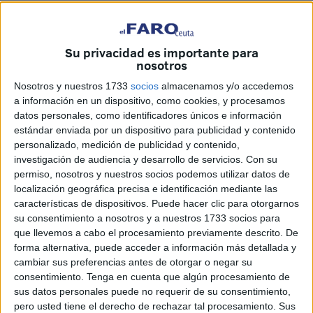
Unas ejecuciones que tendrán una duración de 6 meses y
donde el Ejecutivo local hará un
desembolso de 239.999
euros.
La empresa encargada de acometer estos trabajos
Su privacidad es importante para
será A&B Servicios y Construcciones de Ceuta SLU.
nosotros
Nosotros y nuestros 1733
socios
almacenamos y/o accedemos
Unas ejecuciones que fueron solicitadas por la
Dirección
a información en un dispositivo, como cookies, y procesamos
General de Educación
y donde la Ciudad hará un gran
datos personales, como identificadores únicos e información
desembolso para acometer unos trabajos que son
estándar enviada por un dispositivo para publicidad y contenido
personalizado, medición de publicidad y contenido,
esenciales para el día a día de la comunidad educativa de
investigación de audiencia y desarrollo de servicios.
Con su
ese centro.
permiso, nosotros y nuestros socios podemos utilizar datos de
localización geográfica precisa e identificación mediante las
El proyecto contiene las obras de conservación y
características de dispositivos. Puede hacer clic para otorgarnos
mantenimiento que necesita el edificio para
subsanar las
su consentimiento a nosotros y a nuestros 1733 socios para
deficiencias que padece
y que afectan a las condiciones
que llevemos a cabo el procesamiento previamente descrito. De
forma alternativa, puede acceder a información más detallada y
de seguridad, salubridad y ornato público y que se
cambiar sus preferencias antes de otorgar o negar su
detectaron en la Inspección realizada al edificio en
consentimiento.
Tenga en cuenta que algún procesamiento de
compañía de su director.
sus datos personales puede no requerir de su consentimiento,
pero usted tiene el derecho de rechazar tal procesamiento. Sus