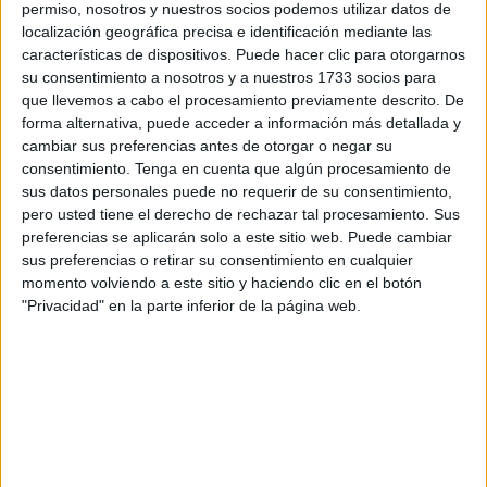
permiso, nosotros y nuestros socios podemos utilizar datos de
Así lo ha indicado el portavoz del Ejecutivo local,
localización geográfica precisa e identificación mediante las
Alejandro Ramírez, en la rueda de prensa ofrecida al
características de dispositivos. Puede hacer clic para otorgarnos
término del
Consejo de Gobierno
celebrado este martes.
su consentimiento a nosotros y a nuestros 1733 socios para
que llevemos a cabo el procesamiento previamente descrito. De
La Consejería de Presidencia y Gobernación ha aprobado
forma alternativa, puede acceder a información más detallada y
cambiar sus preferencias antes de otorgar o negar su
el compromiso de gasto de incorporar en el presupuesto
consentimiento.
Tenga en cuenta que algún procesamiento de
del plan de inversiones cuantías para la construcción de
sus datos personales puede no requerir de su consentimiento,
ese centro. En concreto son 800.000 para 2025 y más de
pero usted tiene el derecho de rechazar tal procesamiento. Sus
780.000 para 2026.
preferencias se aplicarán solo a este sitio web. Puede cambiar
sus preferencias o retirar su consentimiento en cualquier
El resto de las partidas provienen del plan de
momento volviendo a este sitio y haciendo clic en el botón
"Privacidad" en la parte inferior de la página web.
recuperación, transformación y resiliencia que contempla
una cuantía de 2 millones para 2024 y más de 4 para
2025.
En total, la financiación prevista de este proyecto de
ejecución es de más de 7 millones, cantidad en la que se
incluye el coste de la redacción del proyecto que fue