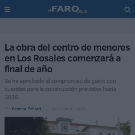
La obra del centro de menores
en Los Rosales comenzará a
final de año
Se ha aprobado el compromiso de gasto con
cuantías para la construcción previstas hasta
2026
Por
Carmen Echarri
02/07/2024 - 13:16