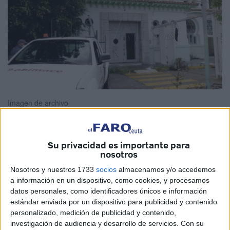
Imagen de archivo
Su privacidad es importante para
La
obra
del nuevo
centro de menores
extranjeros no
nosotros
acompañados que se ubicará en la
antigua cárcel de Los
Nosotros y nuestros 1733
socios
almacenamos y/o accedemos
Rosales
prevé iniciarse a final de año. Es la previsión que
a información en un dispositivo, como cookies, y procesamos
maneja el Gobierno de Ceuta, confiando en que, de
datos personales, como identificadores únicos e información
estándar enviada por un dispositivo para publicidad y contenido
acuerdo a los plazos, pueda “ser una realidad a mediados
personalizado, medición de publicidad y contenido,
de 2026”.
investigación de audiencia y desarrollo de servicios.
Con su