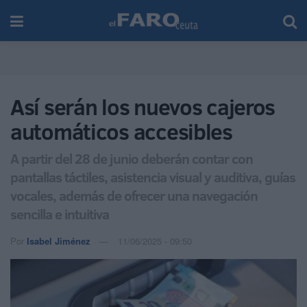
Así serán los nuevos cajeros
automáticos accesibles
A partir del 28 de junio deberán contar con
pantallas táctiles, asistencia visual y auditiva, guías
vocales, además de ofrecer una navegación
sencilla e intuitiva
Por
Isabel Jiménez
11/06/2025 - 09:50