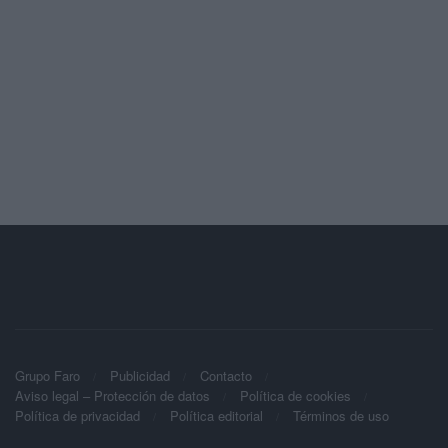
Grupo Faro
Publicidad
Contacto
Aviso legal – Protección de datos
Política de cookies
Política de privacidad
Política editorial
Términos de uso