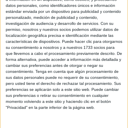
datos personales, como identificadores únicos e información
Será a partir del próximo 28 de junio
cuando tendrán
estándar enviada por un dispositivo para publicidad y contenido
que contar con ciertas especificaciones en concordancia
personalizado, medición de publicidad y contenido,
con nuevos estándares de accesibilidad de acuerdo con lo
investigación de audiencia y desarrollo de servicios.
Con su
permiso, nosotros y nuestros socios podemos utilizar datos de
que se contempla para la aplicación del Real Decreto
localización geográfica precisa e identificación mediante las
193/2023.
características de dispositivos. Puede hacer clic para otorgarnos
su consentimiento a nosotros y a nuestros 1733 socios para
Se trata de una regulación que
abarca a todas las
que llevemos a cabo el procesamiento previamente descrito. De
instituciones financieras, bancarias o de crédito
que
forma alternativa, puede acceder a información más detallada y
operen en el país, a lo que hay que agregar que no se
cambiar sus preferencias antes de otorgar o negar su
consentimiento.
Tenga en cuenta que algún procesamiento de
limita solo a los bancos tradicionales, sino que también
sus datos personales puede no requerir de su consentimiento,
contempla las cajas de ahorro, cooperativas de crédito y
pero usted tiene el derecho de rechazar tal procesamiento. Sus
cualquier otro operador que disponga de
cajeros
preferencias se aplicarán solo a este sitio web. Puede cambiar
automáticos
de autoservicio accesibles al público.
sus preferencias o retirar su consentimiento en cualquier
momento volviendo a este sitio y haciendo clic en el botón
Otro dato de interés al respecto es que
el cumplimiento
"Privacidad" en la parte inferior de la página web.
de esta normativa será obligatorio
. En otras palabras,
todos aquellos dispositivos que no se ajusten a las nuevas