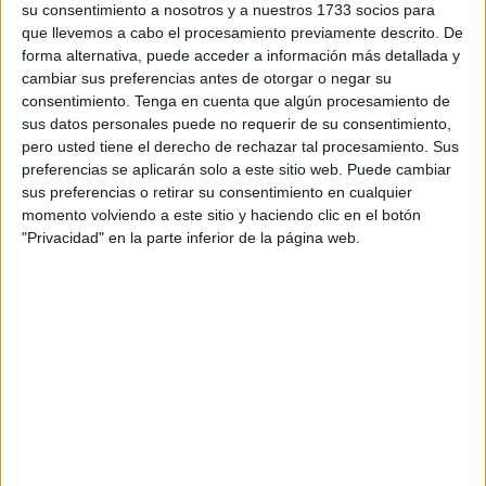
complemento?
su consentimiento a nosotros y a nuestros 1733 socios para
que llevemos a cabo el procesamiento previamente descrito. De
El
complemento para la reducción de la brecha de
forma alternativa, puede acceder a información más detallada y
cambiar sus preferencias antes de otorgar o negar su
género
sustituyó hace unos años al antiguo complemento
consentimiento.
Tenga en cuenta que algún procesamiento de
de maternidad por aportación demográfica.
sus datos personales puede no requerir de su consentimiento,
pero usted tiene el derecho de rechazar tal procesamiento. Sus
Su objetivo es compensar el perjuicio económico que
preferencias se aplicarán solo a este sitio web. Puede cambiar
muchas personas, especialmente mujeres, han sufrido en
sus preferencias o retirar su consentimiento en cualquier
su trayectoria profesional y posterior pensión debido al
momento volviendo a este sitio y haciendo clic en el botón
"Privacidad" en la parte inferior de la página web.
cuidado de los hijos.
Actualmente, esta ayuda puede añadirse a determinadas
pensiones contributivas de:
Jubilación
Incapacidad permanente
Viudedad