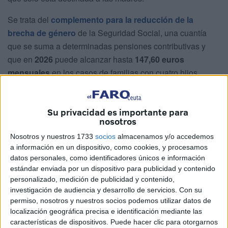
Se trata del
complemento para la reducción de la
brecha de género
de la
Seguridad Social
, una cuantía
que se suma a determinadas pensiones contributivas y
que en
2026
puede alcanzar hasta
147,60 euros
mensuales
en los casos de familias con cuatro hijos.
La medida nació inicialmente para compensar el impacto
que la maternidad y el cuidado de los hijos había tenido
Su privacidad es importante para
históricamente sobre las carreras laborales de muchas
nosotros
mujeres. Sin embargo, una reciente sentencia del Tribunal
Nosotros y nuestros 1733
socios
almacenamos y/o accedemos
de Justicia de la Unión Europea ha cambiado de forma
a información en un dispositivo, como cookies, y procesamos
datos personales, como identificadores únicos e información
importante las condiciones de acceso y ahora también
estándar enviada por un dispositivo para publicidad y contenido
facilita que
numerosos hombres
puedan solicitarlo
en
personalizado, medición de publicidad y contenido,
igualdad de condiciones.
investigación de audiencia y desarrollo de servicios.
Con su
permiso, nosotros y nuestros socios podemos utilizar datos de
¿Qué es exactamente este
localización geográfica precisa e identificación mediante las
características de dispositivos. Puede hacer clic para otorgarnos