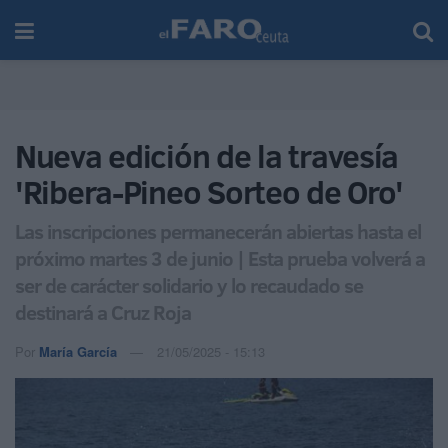
Nueva edición de la travesía
'Ribera-Pineo Sorteo de Oro'
Las inscripciones permanecerán abiertas hasta el
próximo martes 3 de junio | Esta prueba volverá a
ser de carácter solidario y lo recaudado se
destinará a Cruz Roja
Por
María García
21/05/2025 - 15:13