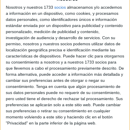
ciudad.
Nosotros y nuestros 1733
socios
almacenamos y/o accedemos
a información en un dispositivo, como cookies, y procesamos
De este modo, el próximo 7 de junio, la Asociación de
datos personales, como identificadores únicos e información
Natación de Aguas Abiertas, junto
con la colaboración
estándar enviada por un dispositivo para publicidad y contenido
de Cruz Roja
, volverán por tercer año consecutivo con
la
personalizado, medición de publicidad y contenido,
investigación de audiencia y desarrollo de servicios.
Con su
travesía ‘Ribera-Pineo Sorteo de Oro’.
permiso, nosotros y nuestros socios podemos utilizar datos de
localización geográfica precisa e identificación mediante las
Esta prueba, que es una de las más nuevas dentro del
características de dispositivos. Puede hacer clic para otorgarnos
calendario, pues únicamente lleva tres ediciones, vuelve
su consentimiento a nosotros y a nuestros 1733 socios para
un año más después de la gran acogida del pasado año
que llevemos a cabo el procesamiento previamente descrito. De
donde estuvieron a punto de cubrirse todas las plazas
forma alternativa, puede acceder a información más detallada y
ofrecidas.
cambiar sus preferencias antes de otorgar o negar su
consentimiento.
Tenga en cuenta que algún procesamiento de
A diferencia de la pasada edición, este año la travesía se
sus datos personales puede no requerir de su consentimiento,
pero usted tiene el derecho de rechazar tal procesamiento. Sus
adelanta, y
será el 7 de junio
cuando los nadadores
preferencias se aplicarán solo a este sitio web. Puede cambiar
caballas tengan la oportunidad de volver a competir
sus preferencias o retirar su consentimiento en cualquier
nadando por nuestras costas.
momento volviendo a este sitio y haciendo clic en el botón
"Privacidad" en la parte inferior de la página web.