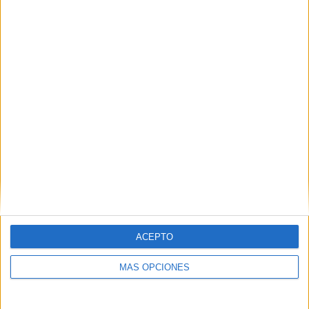
Sorteo de Cruz Roja
POR
EVA CEREZO
11/05/2026
0
1
2
…
72
ACEPTO
MÁS OPCIONES