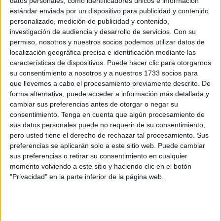
datos personales, como identificadores únicos e información
estándar enviada por un dispositivo para publicidad y contenido
La historia al límite de Ayman: de Casablanca
personalizado, medición de publicidad y contenido,
hasta Ceuta
investigación de audiencia y desarrollo de servicios.
Con su
POR
ISABEL JIMÉNEZ
14/07/2026
3
permiso, nosotros y nuestros socios podemos utilizar datos de
localización geográfica precisa e identificación mediante las
Arranca la XII Escuela de Verano de ICI Ceuta
características de dispositivos. Puede hacer clic para otorgarnos
POR
PALOMA ABAD
22/06/2026
0
su consentimiento a nosotros y a nuestros 1733 socios para
que llevemos a cabo el procesamiento previamente descrito. De
El calor aprieta en Ceuta: el jueves marcará un
forma alternativa, puede acceder a información más detallada y
punto de inflexión
cambiar sus preferencias antes de otorgar o negar su
consentimiento.
Tenga en cuenta que algún procesamiento de
POR
ISABEL JIMÉNEZ
16/06/2026
0
sus datos personales puede no requerir de su consentimiento,
El calor da tregua, pero no por mucho tiempo:
pero usted tiene el derecho de rechazar tal procesamiento. Sus
estas son las previsiones
preferencias se aplicarán solo a este sitio web. Puede cambiar
sus preferencias o retirar su consentimiento en cualquier
POR
ISABEL JIMÉNEZ
08/06/2026
0
momento volviendo a este sitio y haciendo clic en el botón
La Fiesta de la Primavera rejuvenece el
"Privacidad" en la parte inferior de la página web.
corazón de nuestros mayores
POR
EVA CEREZO
28/05/2026
0
Los Regulares de Ceuta, en los boletos del