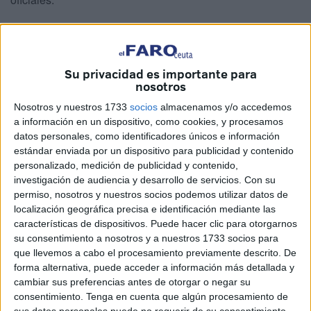
Para los integrantes de la Benemérita detener a uno de los
suyos significa dar ejemplo. Y en este operativo, llevaban
muchos meses esperando darlo. Él era el principal
Su privacidad es importante para
objetivo, pero le siguió una decena más de detenidos,
nosotros
entre ellos un trabajador del sector portuario y otros que,
Nosotros y nuestros 1733
socios
almacenamos y/o accedemos
por ejemplo, tenían ya antecedentes. Todos serán puestos
a información en un dispositivo, como cookies, y procesamos
a disposición judicial este jueves, según las previsiones.
datos personales, como identificadores únicos e información
estándar enviada por un dispositivo para publicidad y contenido
En concreto ante el titular del
Juzgado de Instrucción
personalizado, medición de publicidad y contenido,
número 5
que mantiene la causa secreta.
investigación de audiencia y desarrollo de servicios.
Con su
permiso, nosotros y nuestros socios podemos utilizar datos de
La
Policía Nacional
y la Guardia Civil tienen que analizar
localización geográfica precisa e identificación mediante las
todo lo intervenido en
esta investigación contra el tráfico
características de dispositivos. Puede hacer clic para otorgarnos
de drogas y la corrupción policial
. En los once registros
su consentimiento a nosotros y a nuestros 1733 socios para
que llevemos a cabo el procesamiento previamente descrito. De
llevados a cabo en nuestra ciudad (hubo más en Algeciras
forma alternativa, puede acceder a información más detallada y
y Zaragoza) se han incautado de 135.000 euros, coches,
cambiar sus preferencias antes de otorgar o negar su
motocicletas e incluso un arma. También documentos que
consentimiento.
Tenga en cuenta que algún procesamiento de
deben ser analizados.