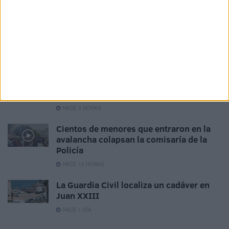
Detenido un menor marroquí por intento
de agresión con arma blanca a un
vigilante del Hospital
HACE 3 HORAS
La Guardia Civil suspende los descansos
y licencias en Ceuta y Melilla por la
presión migratoria
HACE 3 HORAS
Cientos de menores que entraron en la
avalancha colapsan la comisaría de la
Policía
HACE 12 HORAS
La Guardia Civil localiza un cadáver en
Juan XXIII
HACE 1 DÍA