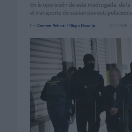
En la operación de esta madrugada, de la 
el transporte de sustancias estupefacient
Por
Carmen Echarri / Diego Naranjo
11/02/2025 - 