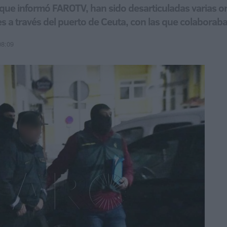
que informó FAROTV, han sido desarticuladas varias or
es a través del puerto de Ceuta, con las que colaboraba
08:09