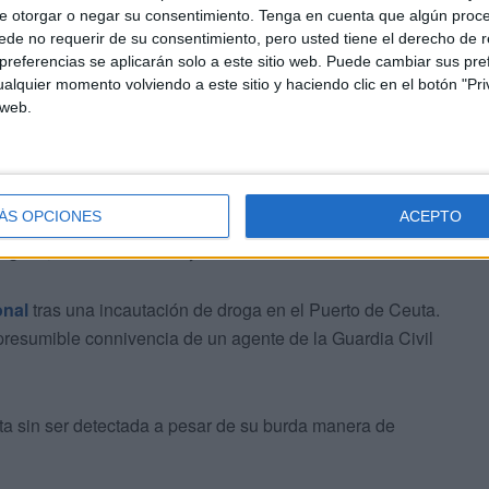
e otorgar o negar su consentimiento.
Tenga en cuenta que algún proc
de no requerir de su consentimiento, pero usted tiene el derecho de r
referencias se aplicarán solo a este sitio web. Puede cambiar sus pref
alquier momento volviendo a este sitio y haciendo clic en el botón "Pri
 web.
ÁS OPCIONES
ACEPTO
 colaboración de los Servicios de Asuntos Internos y los
Zaragoza, además de GRS y GAR.
onal
tras una incautación de droga en el Puerto de Ceuta.
presumible connivencia de un agente de la Guardia Civil
ita sin ser detectada a pesar de su burda manera de