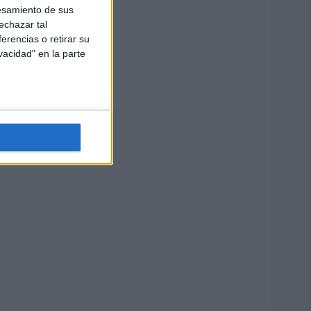
esamiento de sus
echazar tal
erencias o retirar su
vacidad" en la parte