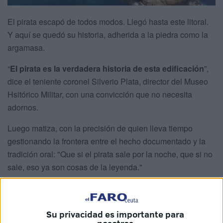
El pirata escapó de todos modos. Llegó hasta este litoral.
Y aquí se quedó su historia, adherida a la piedra como la
argamasa.
“
El pirata es la verdadera historia de esta edificación
”,
dice el teniente coronel Silverio Plata, director del Museo
Hsitórico Militar, con una convicción que no necesita
adornos.
Luego matiza, con la precisión de quien lleva tiempo
gestionando la frontera entre el hecho documentado y la
tradición oral: "Que si el pirata sale por la noche, que si no
sale, eso ya son cosas de la leyenda."
La frontera, en sitios como este, es deliberadamente
porosa.
El nombre del castillo existe. El preso sin nariz,
posiblemente también
. Lo que ocurrió después pertenece
Su privacidad es importante para