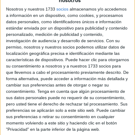
nosotros
a esa zona gris donde la historia se vuelve cuento y el
cuento se vuelve identidad.
Nosotros y nuestros 1733
socios
almacenamos y/o accedemos
a información en un dispositivo, como cookies, y procesamos
datos personales, como identificadores únicos e información
1693: Por qué aquí
estándar enviada por un dispositivo para publicidad y contenido
personalizado, medición de publicidad y contenido,
investigación de audiencia y desarrollo de servicios.
Con su
permiso, nosotros y nuestros socios podemos utilizar datos de
El
plano más antiguo que conserva el museo data de
localización geográfica precisa e identificación mediante las
características de dispositivos. Puede hacer clic para otorgarnos
1693
. Lo dibujaron ingenieros militares españoles y
su consentimiento a nosotros y a nuestros 1733 socios para
muestra una batería sencilla:
cuatro bocas de fuego
que llevemos a cabo el procesamiento previamente descrito. De
apuntando al Mediterráneo
,
enlazadas por un muro
forma alternativa, puede acceder a información más detallada y
que descendía casi hasta la cala del Desnarigado.
cambiar sus preferencias antes de otorgar o negar su
consentimiento.
Tenga en cuenta que algún procesamiento de
La elección del emplazamiento no era arbitraria
. “Esta
sus datos personales puede no requerir de su consentimiento,
edificación se ubicó aquí porque precisamente por este
pero usted tiene el derecho de rechazar tal procesamiento. Sus
preferencias se aplicarán solo a este sitio web. Puede cambiar
litoral es por donde venían todos los ataques de los
sus preferencias o retirar su consentimiento en cualquier
diferentes enemigos que ha tenido esta ciudad a lo largo
momento volviendo a este sitio y haciendo clic en el botón
del tiempo”, explica Plata.
"Privacidad" en la parte inferior de la página web.