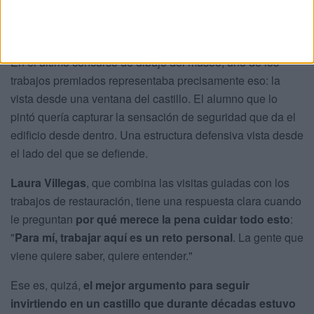
que uno puede imaginar la llegada de los enemigos
por el mar
.
En el último concurso de dibujo del museo, uno de los
trabajos premiados representaba precisamente eso: la
vista desde una ventana del castillo. El alumno que lo
pintó quería capturar la sensación de seguridad que da el
edificio desde dentro. Una estructura defensiva vista desde
el lado del que se defiende.
Laura Villegas
, que combina las visitas guiadas con los
trabajos de restauración, tiene una respuesta clara cuando
le preguntan
por qué merece la pena cuidar todo esto
:
"
Para mí, trabajar aquí es un reto personal
. La gente que
viene quiere saber, quiere entender."
Ese es, quizá,
el mejor argumento para seguir
invirtiendo en un castillo que durante décadas estuvo