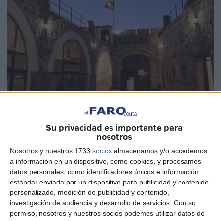
Imagen de archivo
Su privacidad es importante para
nosotros
Nosotros y nuestros 1733
socios
almacenamos y/o accedemos
El
Museo Histórico Militar El Desnarigado
celebrará el
a información en un dispositivo, como cookies, y procesamos
próximo
viernes 15 de mayo
una apertura nocturna
datos personales, como identificadores únicos e información
extraordinaria bajo el lema
“Noche en El Desnarigado”
,
estándar enviada por un dispositivo para publicidad y contenido
una iniciativa cultural que permitirá a ceutíes y visitantes
personalizado, medición de publicidad y contenido,
investigación de audiencia y desarrollo de servicios.
Con su
recorrer este emblemático enclave en un horario poco
permiso, nosotros y nuestros socios podemos utilizar datos de
habitual y en un ambiente diferente.