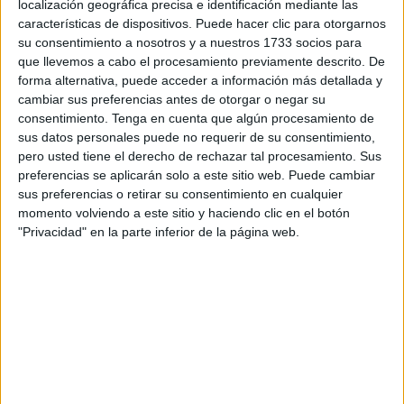
localización geográfica precisa e identificación mediante las
características de dispositivos. Puede hacer clic para otorgarnos
La actividad ha sido organizada por el
Centro de Historia
su consentimiento a nosotros y a nuestros 1733 socios para
y Cultura Militar de Ceuta
con el objetivo de acercar el
que llevemos a cabo el procesamiento previamente descrito. De
patrimonio histórico y cultural del Ejército de Tierra a la
forma alternativa, puede acceder a información más detallada y
cambiar sus preferencias antes de otorgar o negar su
ciudadanía, además de fomentar el conocimiento de la
consentimiento.
Tenga en cuenta que algún procesamiento de
historia de España, con especial atención al pasado de
sus datos personales puede no requerir de su consentimiento,
Ceuta y al antiguo Protectorado español en Marruecos.
pero usted tiene el derecho de rechazar tal procesamiento. Sus
preferencias se aplicarán solo a este sitio web. Puede cambiar
La entrada será completamente gratuita y durante la
sus preferencias o retirar su consentimiento en cualquier
velada se ofrecerán
dos visitas guiadas
, previstas para
momento volviendo a este sitio y haciendo clic en el botón
"Privacidad" en la parte inferior de la página web.
las
19:30 y las 21:00 horas
.
Reservas previas hasta completar
aforo
Desde la organización han explicado que las personas
interesadas en participar deberán realizar una reserva
previa, ya que las plazas serán limitadas hasta completar