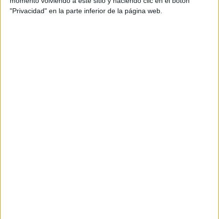
momento volviendo a este sitio y haciendo clic en el botón
"Privacidad" en la parte inferior de la página web.
Resolución de procedimientos sancionadores.
Iniciación de procedimientos sancionadores.
La mayoría de sanciones en Ceuta,
pero también en Málaga, Huelva,
Lorca...
El análisis de los expedientes de iniciación publicados
muestra una
clara tendencia geográfica
: la mayoría de
las infracciones que la Jefatura de Ceuta intenta notificar
se cometieron
dentro de la ciudad autónoma
.
Aunque la lista incluye sanciones emitidas en otros puntos
del país, como
Málaga, Marbella, Huelva, Lorca,
Xàbia/Jávea, y Canovelles
, el grueso de los