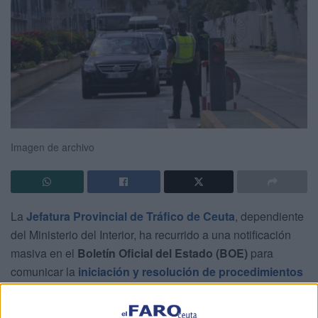
Imagen de archivo
La
Jefatura Provincial de Tráfico de Ceuta
, dependiente
del Ministerio del Interior, ha recurrido a una notificación
masiva en el
Boletín Oficial del Estado (BOE)
para
comunicar la
iniciación y resolución de procedimientos
sancionadores
a decenas de conductores y titulares de
vehículos en todo el territorio nacional.