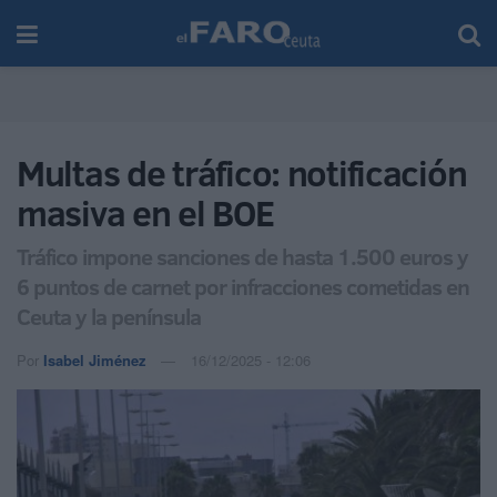
Multas de tráfico: notificación
masiva en el BOE
Tráfico impone sanciones de hasta 1.500 euros y
6 puntos de carnet por infracciones cometidas en
Ceuta y la península
Por
Isabel Jiménez
16/12/2025 - 12:06