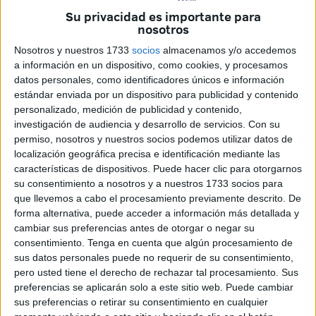
Su privacidad es importante para
Esta herramienta legal se utiliza cuando ha resultado
nosotros
imposible notificar personalmente a los interesados
, ya
Nosotros y nuestros 1733
socios
almacenamos y/o accedemos
sea porque la persona es desconocida, se ignora su
a información en un dispositivo, como cookies, y procesamos
paradero, o la notificación en su domicilio ha sido
datos personales, como identificadores únicos e información
infructuosa.
estándar enviada por un dispositivo para publicidad y contenido
personalizado, medición de publicidad y contenido,
El edicto, firmado por la jefa Provincial de Tráfico de
investigación de audiencia y desarrollo de servicios.
Con su
permiso, nosotros y nuestros socios podemos utilizar datos de
Ceuta, Isabel Martí, el 5 de diciembre de 2025, activa un
localización geográfica precisa e identificación mediante las
contador legal fundamental para los afectados.
características de dispositivos. Puede hacer clic para otorgarnos
su consentimiento a nosotros y a nuestros 1733 socios para
Según la Ley de Tráfico (LTSV) y la Ley de Procedimiento
que llevemos a cabo el procesamiento previamente descrito. De
Administrativo, el anuncio permanecerá expuesto en el
forma alternativa, puede acceder a información más detallada y
Tablón Edictal Único (TEU) del BOE durante 20 días
cambiar sus preferencias antes de otorgar o negar su
naturales, tras lo cual se entenderá que la notificación ha
consentimiento.
Tenga en cuenta que algún procesamiento de
sus datos personales puede no requerir de su consentimiento,
sido legalmente practicada.
pero usted tiene el derecho de rechazar tal procesamiento. Sus
preferencias se aplicarán solo a este sitio web. Puede cambiar
Estos son los dos listados que ha publicado el BOE este
sus preferencias o retirar su consentimiento en cualquier
martes: