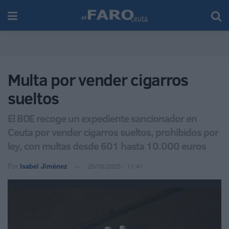
Multa por vender cigarros
sueltos
El BOE recoge un expediente sancionador en
Ceuta por vender cigarros sueltos, prohibidos por
ley, con multas desde 601 hasta 10.000 euros
Por
Isabel Jiménez
26/08/2025 - 11:41