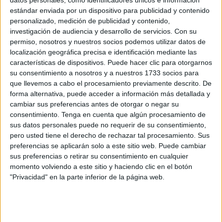
estándar enviada por un dispositivo para publicidad y contenido
La denuncia, tramitada por la
Consejería de Sanidad y
personalizado, medición de publicidad y contenido,
Servicios Sociales de Ceuta
, se dirige contra un
investigación de audiencia y desarrollo de servicios.
Con su
particular que
habría comercializado
cigarrillos y
permiso, nosotros y nuestros socios podemos utilizar datos de
localización geográfica precisa e identificación mediante las
cigarritos de forma individual o
en paquetes de menos de
características de dispositivos. Puede hacer clic para otorgarnos
20 unidades
,
sin disponer además de la autorización
su consentimiento a nosotros y a nuestros 1733 socios para
administrativa correspondiente. Según consta en el
que llevemos a cabo el procesamiento previamente descrito. De
expediente,
la Guardia Civil intervino
en la actuación y
forma alternativa, puede acceder a información más detallada y
cambiar sus preferencias antes de otorgar o negar su
puso los hechos en conocimiento de la Administración.
consentimiento.
Tenga en cuenta que algún procesamiento de
sus datos personales puede no requerir de su consentimiento,
Por qué está prohibida la venta de
pero usted tiene el derecho de rechazar tal procesamiento. Sus
cigarros sueltos
preferencias se aplicarán solo a este sitio web. Puede cambiar
sus preferencias o retirar su consentimiento en cualquier
momento volviendo a este sitio y haciendo clic en el botón
La Ley 28/2005, de medidas sanitarias frente al
"Privacidad" en la parte inferior de la página web.
tabaquismo, modificada posteriormente por la Ley
42/2010, establece con claridad que
los productos del
tabaco solo pueden venderse en estancos