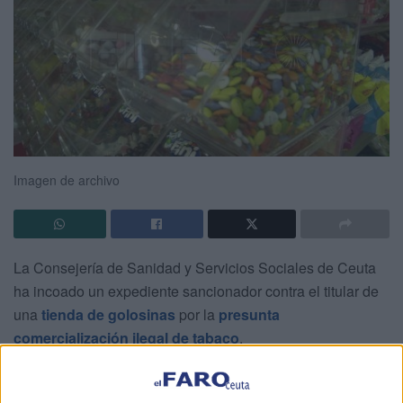
Imagen de archivo
La Consejería de Sanidad y Servicios Sociales de Ceuta
ha incoado un expediente sancionador contra el titular de
una
tienda de golosinas
por la
presunta
comercialización ilegal de tabaco
.
Según la notificación publicada en el Boletín Oficial del
Estado (BOE) hoy martes, l
a Guardia Civil emitió boletín