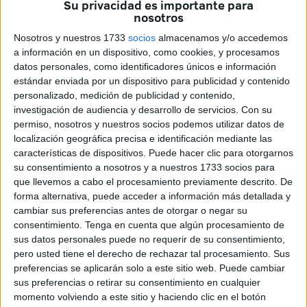
Su privacidad es importante para
de denuncia contra el titular del establecimiento el 17
nosotros
de febrero de 2025 a las 23:30 horas por
Nosotros y nuestros 1733
socios
almacenamos y/o accedemos
comercialización de tabaco detectándose 540
a información en un dispositivo, como cookies, y procesamos
datos personales, como identificadores únicos e información
cajetillas de tabaco de diversas marcas y 3 cajetillas
estándar enviada por un dispositivo para publicidad y contenido
abiertas para su venta individual inferior a 20
personalizado, medición de publicidad y contenido,
unidades, el día 25 de febrero de 2025 a las 20:07
investigación de audiencia y desarrollo de servicios.
Con su
horas.
permiso, nosotros y nuestros socios podemos utilizar datos de
localización geográfica precisa e identificación mediante las
Una sanción de 601 euros a la
características de dispositivos. Puede hacer clic para otorgarnos
su consentimiento a nosotros y a nuestros 1733 socios para
tienda de golosinas
que llevemos a cabo el procesamiento previamente descrito. De
forma alternativa, puede acceder a información más detallada y
cambiar sus preferencias antes de otorgar o negar su
El procedimiento sancionador se basa en la Ley 28/2005,
consentimiento.
Tenga en cuenta que algún procesamiento de
modificada por la Ley 42/2010, que prohíbe la venta de
sus datos personales puede no requerir de su consentimiento,
cigarrillos en paquetes inferiores a 20 unidades y
sin la
pero usted tiene el derecho de rechazar tal procesamiento. Sus
debida autorización
. Según el artículo 19 de esta
preferencias se aplicarán solo a este sitio web. Puede cambiar
sus preferencias o retirar su consentimiento en cualquier
normativa, estas acciones constituyen una infracción
momento volviendo a este sitio y haciendo clic en el botón
grave, con
multas
que oscilan entre los 601 y los 10.000