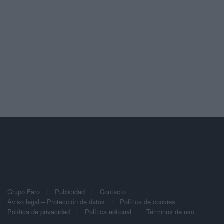
Grupo Faro
Publicidad
Contacto
Aviso legal – Protección de datos
Política de cookies
Política de privacidad
Política editorial
Términos de uso