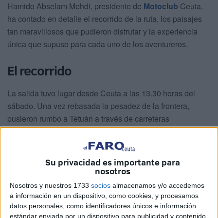
Hamido Abselam Mehdi, presidente de
Motoclub
Ceuta,
ha contado en detalle el recorrido de la ruta, los paisajes
tan maravillosos que pudieron disfrutar y la experiencia
única que supuso para cada uno de los aventureros.
El recorrido
La salida tuvo lugar desde Ceuta a las 13.30 horas del
sábado. Una vez rebasada la pesadez de la frontera,
pusieron rumbo a Tetuán a través de carreteras
secundarias, atravesando montañas y los campos en los
que se ubican los generadores eólicos.
Su privacidad es importante para
nosotros
Nosotros y nuestros 1733
socios
almacenamos y/o accedemos
a información en un dispositivo, como cookies, y procesamos
datos personales, como identificadores únicos e información
estándar enviada por un dispositivo para publicidad y contenido