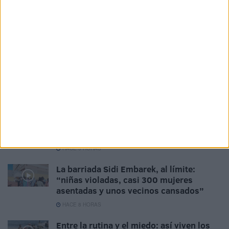
Aymane, el joven con la equipación del
Milan que murió en el cruce a Ceuta
HACE 3 HORAS
El Instituto de Medicina Legal de Ceuta
finaliza las autopsias de los 82 fallecidos
en la avalancha
HACE 4 HORAS
Avanza la instalación de servicios
básicos para inmigrantes: una carpa, luz
y agua
HACE 5 HORAS
La barriada Sidi Embarek, al límite:
“niñas violadas, casi 300 mujeres
asentadas y unos vecinos cansados”
HACE 8 HORAS
Entre la rutina y el miedo: así viven los