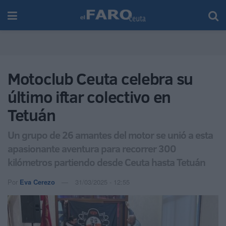
Motoclub Ceuta celebra su
último iftar colectivo en
Tetuán
Un grupo de 26 amantes del motor se unió a esta
apasionante aventura para recorrer 300
kilómetros partiendo desde Ceuta hasta Tetuán
Por
Eva Cerezo
31/03/2025 - 12:55