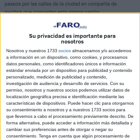
paseos por las calles de la ciudad en compañía de
muchos que comparten esta misma pasión.
Esta tercera edición de la concentración motera en Ceuta
comenzará este viernes a las 16:00 horas con “la
Su privacidad es importante para
recepción de participantes locales, nacionales y
nosotros
extranjeros por socios del Moto Club”, para realizar el
Nosotros y nuestros 1733
socios
almacenamos y/o accedemos
check-in en los hoteles correspondientes, según han
a información en un dispositivo, como cookies, y procesamos
datos personales, como identificadores únicos e información
informado desde la organización.
estándar enviada por un dispositivo para publicidad y contenido
personalizado, medición de publicidad y contenido,
“Uno de los objetivos importantes de estas reuniones,
investigación de audiencia y desarrollo de servicios.
Con su
además de fomentar el asociacionismo, es conocer
permiso, nosotros y nuestros socios podemos utilizar datos de
lugares, pasarlo bien y sobre todo vivir la libertad que te da
localización geográfica precisa e identificación mediante las
una moto”, ha trasladado el presidente de MotoClub Ceuta,
características de dispositivos. Puede hacer clic para otorgarnos
su consentimiento a nosotros y a nuestros 1733 socios para
Hamido Abselam Mehdi.
que llevemos a cabo el procesamiento previamente descrito. De
forma alternativa, puede acceder a información más detallada y
De 18:00 a 20:00 horas se procederá a una visita a “los
cambiar sus preferencias antes de otorgar o negar su
comercios y un paseo libre por la ciudad”, un tramo de dos
consentimiento.
Tenga en cuenta que algún procesamiento de