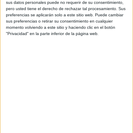
horas en el que los participantes podrán aprovechar para
sus datos personales puede no requerir de su consentimiento,
realizar sus compras o hacerse con souvenirs, en esta
pero usted tiene el derecho de rechazar tal procesamiento. Sus
ocasión, con la moto aparcada.
preferencias se aplicarán solo a este sitio web. Puede cambiar
sus preferencias o retirar su consentimiento en cualquier
momento volviendo a este sitio y haciendo clic en el botón
"Privacidad" en la parte inferior de la página web.