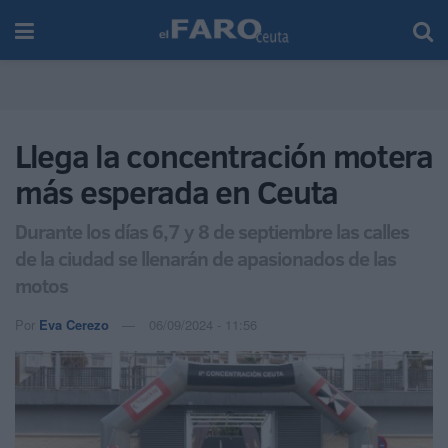
Llega la concentración motera
más esperada en Ceuta
Durante los días 6,7 y 8 de septiembre las calles
de la ciudad se llenarán de apasionados de las
motos
Por
Eva Cerezo
06/09/2024 - 11:56