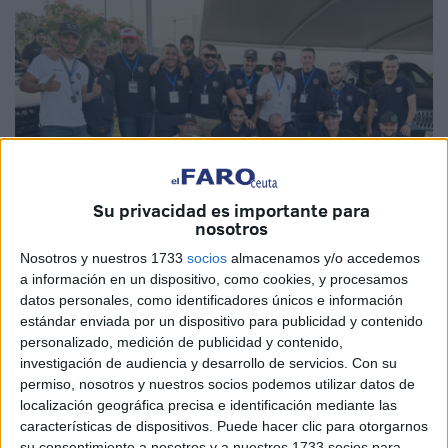
Su privacidad es importante para
nosotros
Nosotros y nuestros 1733
socios
almacenamos y/o accedemos
Imágenes cedidas
a información en un dispositivo, como cookies, y procesamos
datos personales, como identificadores únicos e información
estándar enviada por un dispositivo para publicidad y contenido
personalizado, medición de publicidad y contenido,
investigación de audiencia y desarrollo de servicios.
Con su
La
Asociación
Motoclub Ceuta Adventure Trail ha
permiso, nosotros y nuestros socios podemos utilizar datos de
acudido durante todo el fin de semana a una
localización geográfica precisa e identificación mediante las
concentración en Nador,
Marruecos
. Un evento que ha
características de dispositivos. Puede hacer clic para otorgarnos
cumplido este año su segunda edición y donde los ceutíes
su consentimiento a nosotros y a nuestros 1733 socios para