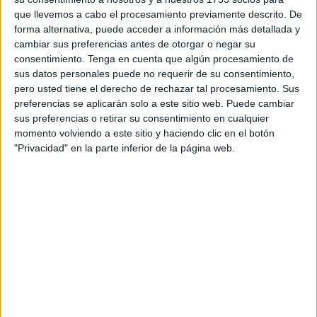
que llevemos a cabo el procesamiento previamente descrito. De
no han querido faltar ni perderse esta gran cita con el
forma alternativa, puede acceder a información más detallada y
mundo de las dos ruedas.
cambiar sus preferencias antes de otorgar o negar su
consentimiento.
Tenga en cuenta que algún procesamiento de
Una nueva oportunidad que les has servido a los caballas
sus datos personales puede no requerir de su consentimiento,
para subirse a sus
motos
y disfrutar de unos días de
pero usted tiene el derecho de rechazar tal procesamiento. Sus
aventura y sobre todo de mucho compañerismo, siempre
preferencias se aplicarán solo a este sitio web. Puede cambiar
con su fiel compañera: su moto y la carretera.
sus preferencias o retirar su consentimiento en cualquier
momento volviendo a este sitio y haciendo clic en el botón
Además del buen ambiente y convivencia que han vivido,
"Privacidad" en la parte inferior de la página web.
también han disfrutado de los grandes paisajes que ofrece
el país vecino para los amantes de las motos. Un "puro
espectáculo" el poder visualizarlo encima de una moto. Así
lo ha definido Hamido Abselam Mehdi, representante de
Motoclub
Ceuta ADTV.