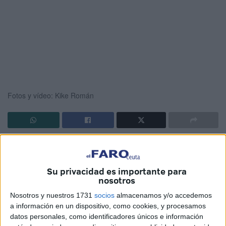
Fotos y vídeo: Kike Román
Por quinto año consecutivo, Motoclub Ceuta con apoyo de
Obimasa y acompañados por un grupo de 25 niños ha
tenido la iniciativa de
Su privacidad es importante para
reforestación
en los terrenos
nosotros
colindantes al Mirador de Isabel II con el objetivo de
devolver la vida al monte.
Nosotros y nuestros 1731
socios
almacenamos y/o accedemos
a información en un dispositivo, como cookies, y procesamos
Tras los daños evidentes que manifiesta el monte de la
datos personales, como identificadores únicos e información