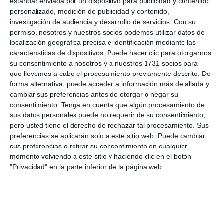
estándar enviada por un dispositivo para publicidad y contenido
ciudad después del incendio que se cobró gran parte de la
personalizado, medición de publicidad y contenido,
flora, Motoclub incluye al
medioambiente
en sus planes
investigación de audiencia y desarrollo de servicios.
Con su
de manera desinteresada mientras disfrutan de un gran día
permiso, nosotros y nuestros socios podemos utilizar datos de
en la naturaleza.
localización geográfica precisa e identificación mediante las
características de dispositivos. Puede hacer clic para otorgarnos
Con la ayuda de
Obimasa
y la energía de 25 pequeños, el
su consentimiento a nosotros y a nuestros 1731 socios para
que llevemos a cabo el procesamiento previamente descrito. De
equipo ha plantado 200 alcornoques y otras especies. Los
forma alternativa, puede acceder a información más detallada y
niños han aprendido nociones básicas de plantación y han
cambiar sus preferencias antes de otorgar o negar su
aportado su granito de arena en una labor medioambiental
consentimiento.
Tenga en cuenta que algún procesamiento de
de gran importancia.
sus datos personales puede no requerir de su consentimiento,
pero usted tiene el derecho de rechazar tal procesamiento. Sus
Los niños se han mostrado muy emocionados, haciendo
preferencias se aplicarán solo a este sitio web. Puede cambiar
sus preferencias o retirar su consentimiento en cualquier
suyos los árboles que plantaban. Además, han
momento volviendo a este sitio y haciendo clic en el botón
aprovechado durante media hora para realizar una
"Privacidad" en la parte inferior de la página web.
recogida de residuos para colaborar en la limpieza de los
montes.
Un granito de arena