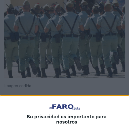
Imagen cedida
La sentencia dictada por el
Tribunal Militar Territorial
Su privacidad es importante para
Segundo
, con sede en Sevilla,
contra un sargento y un
nosotros
soldado del
Tercio Duque de Alba 2º de la Legión de