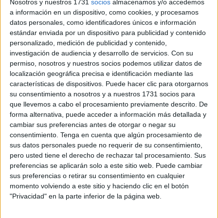
Nosotros y nuestros 1731
socios
almacenamos y/o accedemos
Ceuta
por
maltrato de obra
infligido a un soldado durante
a información en un dispositivo, como cookies, y procesamos
datos personales, como identificadores únicos e información
la realización de una guardia reabre el debate sobre
las
estándar enviada por un dispositivo para publicidad y contenido
injusticias y abusos
que pueden producirse en los
personalizado, medición de publicidad y contenido,
cuarteles.
investigación de audiencia y desarrollo de servicios.
Con su
permiso, nosotros y nuestros socios podemos utilizar datos de
Los hechos probados de esta resolución, que adelantaba
localización geográfica precisa e identificación mediante las
El Faro
esta semana y que ha sido ganada por
el letrado
características de dispositivos. Puede hacer clic para otorgarnos
su consentimiento a nosotros y a nuestros 1731 socios para
Alberto Rodríguez Monserrat, de MONROE LEGAL
,
que llevemos a cabo el procesamiento previamente descrito. De
dejan buena muestra de lo que puede suceder dentro de
forma alternativa, puede acceder a información más detallada y
una
instalación militar
y que queda en silencio si no se da
cambiar sus preferencias antes de otorgar o negar su
el paso de
denunciar
.
consentimiento.
Tenga en cuenta que algún procesamiento de
sus datos personales puede no requerir de su consentimiento,
“Es un pronunciamiento importante porque traslada un
pero usted tiene el derecho de rechazar tal procesamiento. Sus
mensaje claro:
mirar hacia otro lado ante el maltrato
preferencias se aplicarán solo a este sitio web. Puede cambiar
sus preferencias o retirar su consentimiento en cualquier
dentro de las unidades también tiene consecuencias
momento volviendo a este sitio y haciendo clic en el botón
penales
”, expuso el abogado Rodríguez Monserrat.
"Privacidad" en la parte inferior de la página web.