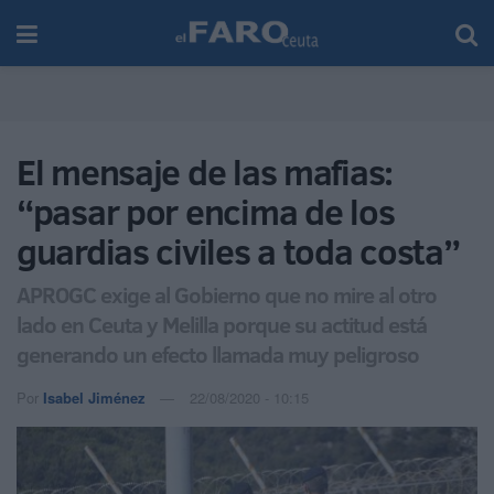
El mensaje de las mafias:
“pasar por encima de los
guardias civiles a toda costa”
APROGC exige al Gobierno que no mire al otro
lado en Ceuta y Melilla porque su actitud está
generando un efecto llamada muy peligroso
Por
Isabel Jiménez
22/08/2020 - 10:15