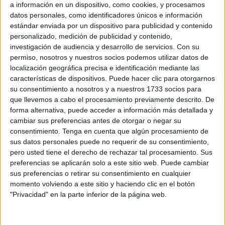
a información en un dispositivo, como cookies, y procesamos
dejó bajas en
la Guardia Civil
y entre los propios
datos personales, como identificadores únicos e información
subsaharianos participantes.
estándar enviada por un dispositivo para publicidad y contenido
personalizado, medición de publicidad y contenido,
Desde APROGC “hemos venido avisando que limitarse a
investigación de audiencia y desarrollo de servicios.
Con su
la aplicación del rechazo en frontera genera efecto
permiso, nosotros y nuestros socios podemos utilizar datos de
localización geográfica precisa e identificación mediante las
llamada, pone en riesgo la integridad física de los
características de dispositivos. Puede hacer clic para otorgarnos
inmigrantes y la de los guardias civiles porque el mensaje
su consentimiento a nosotros y a nuestros 1733 socios para
que se les envía a las mafias es que si logran superar a los
que llevemos a cabo el procesamiento previamente descrito. De
agentes lograrán entrar en Europa. Esto hace que los
forma alternativa, puede acceder a información más detallada y
cambiar sus preferencias antes de otorgar o negar su
saltos sean cada vez más violentos pues la consigna es
consentimiento.
Tenga en cuenta que algún procesamiento de
clara: pasar por encima de los guardias civiles a toda
sus datos personales puede no requerir de su consentimiento,
costa”, denuncian.
pero usted tiene el derecho de rechazar tal procesamiento. Sus
preferencias se aplicarán solo a este sitio web. Puede cambiar
La asociación se pregunta por qué se ha dejado de aplicar
sus preferencias o retirar su consentimiento en cualquier
la
Ley de Extranjería
en casos como los saltos de la valla,
momento volviendo a este sitio y haciendo clic en el botón
"Privacidad" en la parte inferior de la página web.
nadadores o pateras y concretamente el reglamento
publicado en el Real Decreto 557/2011, de 20 de abril,
cuyo artículo 23 h. especifica que cuando las Fuerzas y