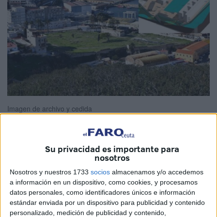
Imagen de archivo y cedida
Su privacidad es importante para
El proyecto de construcción de la
nueva comandancia de
nosotros
la Guardia Civil
en Ceuta respetará el inicial que fue
Nosotros y nuestros 1733
socios
almacenamos y/o accedemos
perfilado en 2007
salvo las modificaciones previstas por
a información en un dispositivo, como cookies, y procesamos
su necesaria adaptación a la nueva normativa.
datos personales, como identificadores únicos e información
estándar enviada por un dispositivo para publicidad y contenido
Es lo que plantea el Ministerio del Interior, después de que
personalizado, medición de publicidad y contenido,