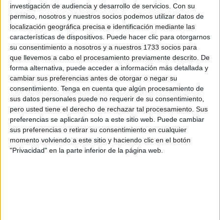
investigación de audiencia y desarrollo de servicios.
Con su
se confirmara la aprobación económica que avala su
permiso, nosotros y nuestros socios podemos utilizar datos de
viabilidad, así como la del proyecto de la Jefatura Superior
localización geográfica precisa e identificación mediante las
de Policía.
características de dispositivos. Puede hacer clic para otorgarnos
su consentimiento a nosotros y a nuestros 1733 socios para
La futura casa cuartel de la
Guardia Civil
se ubicará en los
que llevemos a cabo el procesamiento previamente descrito. De
terrenos del antiguo Parque de Artillería
. Se trabajará
forma alternativa, puede acceder a información más detallada y
cambiar sus preferencias antes de otorgar o negar su
sobre la misma base que fue presentada hace casi 20
consentimiento.
Tenga en cuenta que algún procesamiento de
años, salvo las
modificaciones
que tengan que
sus datos personales puede no requerir de su consentimiento,
efectuarse adaptadas a la evolución de la normativa, por
pero usted tiene el derecho de rechazar tal procesamiento. Sus
ejemplo, en materia de
riesgos laborales
, sostenibilidad o
preferencias se aplicarán solo a este sitio web. Puede cambiar
sus preferencias o retirar su consentimiento en cualquier
edificación.
momento volviendo a este sitio y haciendo clic en el botón
"Privacidad" en la parte inferior de la página web.
Esa obra fue incluida en el
Plan de Infraestructuras
de la
Seguridad del Estado, aprobado por acuerdo del Consejo
de Ministros en 2019.
Una comandancia de la Guardia Civil