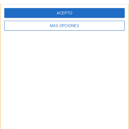
ACEPTO
MÁS OPCIONES
Tags:
Fútbol-sala
Pabellón de la Libertad
Pabellón Guillermo Molina
Premios
Related
Posts
El Imperio AD Ceuta renueva a Alejandro
Rodríguez
HACE 5 DÍAS
Las chicas de la AD Ceuta Femenino
vuelven a la actividad