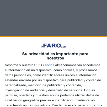
Su privacidad es importante para
nosotros
Nosotros y nuestros 1733
socios
almacenamos y/o accedemos
Imágenes: Óscar Astorga / R.F.
a información en un dispositivo, como cookies, y procesamos
datos personales, como identificadores únicos e información
estándar enviada por un dispositivo para publicidad y contenido
personalizado, medición de publicidad y contenido,
El pabellón
‘La Libertad’
de Ceuta acogió este martes el
investigación de audiencia y desarrollo de servicios.
Con su
permiso, nosotros y nuestros socios podemos utilizar datos de
fin de la temporada de la categoría prebenjamín, con la
localización geográfica precisa e identificación mediante las
entrega de
medallas y trofeos
para todos los equipos
características de dispositivos. Puede hacer clic para otorgarnos