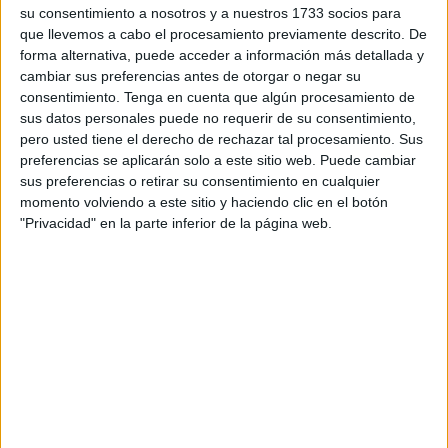
participantes.
su consentimiento a nosotros y a nuestros 1733 socios para
que llevemos a cabo el procesamiento previamente descrito. De
Los conjuntos que han participado en esta categoría
forma alternativa, puede acceder a información más detallada y
fueron uniformados para la ocasión, ya que era el último
cambiar sus preferencias antes de otorgar o negar su
acto de una temporada que ha sido brillante.
consentimiento.
Tenga en cuenta que algún procesamiento de
sus datos personales puede no requerir de su consentimiento,
Una categoría que ha disputado la mayoría de sus
pero usted tiene el derecho de rechazar tal procesamiento. Sus
preferencias se aplicarán solo a este sitio web. Puede cambiar
compromisos en el instituto Abyla, aunque en varias
sus preferencias o retirar su consentimiento en cualquier
jornadas lo hicieron en pabellón. Algunos encuentros se
momento volviendo a este sitio y haciendo clic en el botón
disputaron en el
‘Guillermo Molina’
y la última jornada se
"Privacidad" en la parte inferior de la página web.
jugó en ‘La Libertad’.
Los prebenjamines han tenido como campeón al equipo
del Puerto Atlético, que ha conseguido ganar todos sus
encuentros. Sumó un total de 66 puntos en 22 encuentros
disputados, siendo el gran dominado de esta competición.
El equipo dirigido por Javi ‘Buitre’ terminó la Liga con un
total de 400 goles a favor y 15 en contra, teniendo además