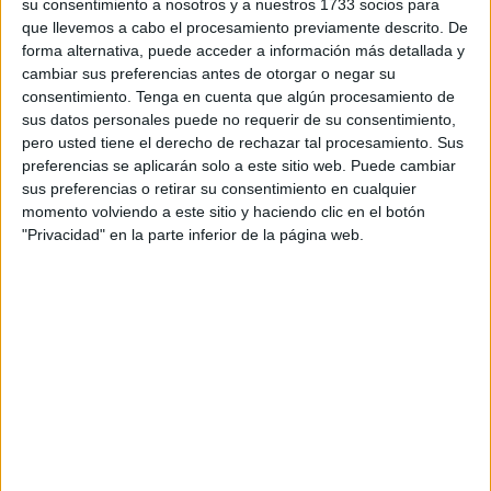
su consentimiento a nosotros y a nuestros 1733 socios para
Está elaborada con madera y listones, la mayoría de ellos
que llevemos a cabo el procesamiento previamente descrito. De
reciclados
, lo que refleja el compromiso con la
forma alternativa, puede acceder a información más detallada y
sostenibilidad y el cuidado del medio ambiente que
cambiar sus preferencias antes de otorgar o negar su
promueven.
consentimiento.
Tenga en cuenta que algún procesamiento de
sus datos personales puede no requerir de su consentimiento,
“Al reutilizar estos materiales, no solo reducen el
pero usted tiene el derecho de rechazar tal procesamiento. Sus
preferencias se aplicarán solo a este sitio web. Puede cambiar
desperdicio, sino que también dan una nueva vida a
sus preferencias o retirar su consentimiento en cualquier
elementos que, de otra manera, se habrían descartado,
momento volviendo a este sitio y haciendo clic en el botón
demostrando así que con creatividad y esfuerzo se pueden
"Privacidad" en la parte inferior de la página web.
lograr cosas hermosas y significativas”, explican los
organizadores.
El proyecto supone no solo una representación artística
del paisaje urbano de nuestra ciudad, sino también un
homenaje a la riqueza cultural, histórica y natural de
Ceuta.
Participación cada año del centro La