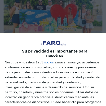
Su privacidad es importante para
nosotros
Imagen cedida
Nosotros y nuestros 1733
socios
almacenamos y/o accedemos
a información en un dispositivo, como cookies, y procesamos
datos personales, como identificadores únicos e información
estándar enviada por un dispositivo para publicidad y contenido
Con motivo de la conmemoración del
Día de la
personalizado, medición de publicidad y contenido,
Autonomía
, los
chicos
del
centro de La Esperanza
han
investigación de audiencia y desarrollo de servicios.
Con su
realizado un
skyline
de la ciudad bajo el lema Me
permiso, nosotros y nuestros socios podemos utilizar datos de
localización geográfica precisa e identificación mediante las
enamoré de ti, Ceuta.
características de dispositivos. Puede hacer clic para otorgarnos