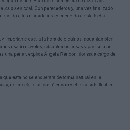
a ningún detalle. A un lado, una estela se alza. Dos
de 2.000 en total. Son perecederos y, una vez finalizado
repartido a los ciudadanos en recuerdo a esta fecha
uy importante que, a la hora de elegirlas, aguantan bien
hemos usado claveles, crisantemos, rosas y paniculatas.
es una pena”, explica Ángela Rendón, florista a cargo de
ya que este no se encuentra de forma natural en la
s y, en principio, se podrá conocer el resultado final en