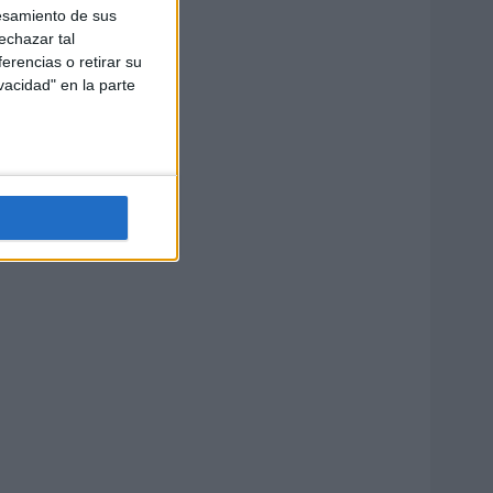
esamiento de sus
echazar tal
erencias o retirar su
vacidad" en la parte