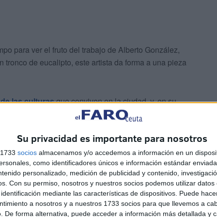
po para ver el fruto del trabajo de Alberto González,
 un tronco de eucalipto, este artista da forma a una pieza
 de las culturas
que conviven en la ciudad, y, en su
almente una media de tres días de esfuerzos. González
ado para fraguar el encargo y darle vida a la materia
Su privacidad es importante para nosotros
s 1733
socios
almacenamos y/o accedemos a información en un disposit
sonales, como identificadores únicos e información estándar enviada 
ntenido personalizado, medición de publicidad y contenido, investigaci
os.
Con su permiso, nosotros y nuestros socios podemos utilizar datos 
identificación mediante las características de dispositivos. Puede hacer
ntimiento a nosotros y a nuestros 1733 socios para que llevemos a ca
. De forma alternativa, puede acceder a información más detallada y 