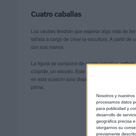
Cuatro caballas
Los ceutíes tendrán que esperar algo más de tiem
tallista a cargo de crear la escultura. A partir de
con sus manos.
La figura se compone de cuatro caballas,
reflejo
cúspide, un escudo. Este proceso conlleva norm
en esta ocasión solo dispondrá de un tiempo limit
prima.
Nosotros y nuestro
procesamos datos per
para publicidad y co
desarrollo de servici
geográfica precisa e 
otorgarnos su conse
previamente descrito