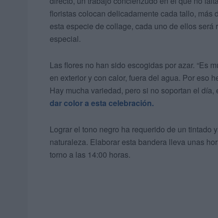
directo, un trabajo concienzudo en el que no falt
floristas colocan delicadamente cada tallo, más 
esta especie de collage, cada uno de ellos será 
especial.
Las flores no han sido escogidas por azar. “Es m
en exterior y con calor, fuera del agua. Por eso 
Hay mucha variedad, pero si no soportan el día, 
dar color a esta celebración.
Lograr el tono negro ha requerido de un tintado 
naturaleza. Elaborar esta bandera lleva unas hora
torno a las 14:00 horas.