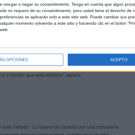
asta con máquinas lo más grueso y, poco a poco, se va
e otorgar o negar su consentimiento.
Tenga en cuenta que algún proc
sta el acabado final”, detalla.
de no requerir de su consentimiento, pero usted tiene el derecho de r
referencias se aplicarán solo a este sitio web. Puede cambiar sus pref
alquier momento volviendo a este sitio y haciendo clic en el botón "Pri
umbrado a viajar por distintos puntos de España. Utiliza
 web.
amaño. La parte más compleja de su tarea son los
rrección ya que, en la madera, es más difícil hacer
ÁS OPCIONES
ACEPTO
 en los cortes en una caballa, ello afecta a la otra. Es
 y bonito, que esté estético”, señala.
r este método. “Lo bueno de hacerlo con una motosierra
strumental manual como gubias, estaría aquí un mes