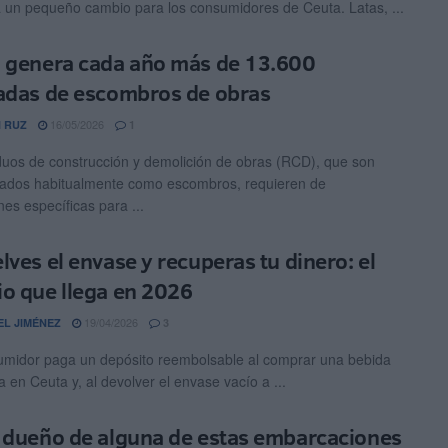
á un pequeño cambio para los consumidores de Ceuta. Latas, ...
 genera cada año más de 13.600
adas de escombros de obras
16/05/2026
 RUZ
1
duos de construcción y demolición de obras (RCD), que son
ados habitualmente como escombros, requieren de
nes específicas para ...
lves el envase y recuperas tu dinero: el
o que llega en 2026
19/04/2026
EL JIMÉNEZ
3
midor paga un depósito reembolsable al comprar una bebida
 en Ceuta y, al devolver el envase vacío a ...
 dueño de alguna de estas embarcaciones