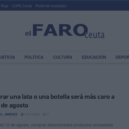
 Roja
COPE Ceuta
Portal del suscriptor
USTICIA
POLÍTICA
CULTURA
EDUCACIÓN
DEPO
ar una lata o una botella será más caro a
r de agosto
18/07/2026
EL JIMÉNEZ
7
 del 12 de agosto, comprar determinados productos envasados