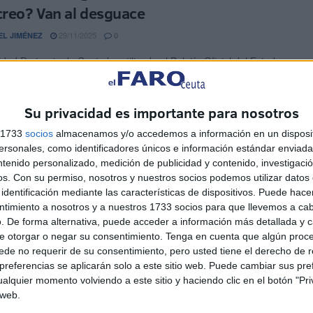
creo? Van al desguace
29/11/2025
EL JIMÉNEZ
0
dad Portuaria de Ceuta ha utilizado el Boletín Oficial del Estado
a notificar a los propietarios de seis ...
Su privacidad es importante para nosotros
eutíes reciclan 2.000 toneladas de basura
 último año
s 1733
socios
almacenamos y/o accedemos a información en un disposit
sonales, como identificadores únicos e información estándar enviada 
03/11/2025
A VALVERDE
1
ntenido personalizado, medición de publicidad y contenido, investigaci
os.
Con su permiso, nosotros y nuestros socios podemos utilizar datos 
nos de Ceuta sí reciclan. Al menos así lo demuestran las 2.000
identificación mediante las características de dispositivos. Puede hacer
s que los locales han depositado en ...
ntimiento a nosotros y a nuestros 1733 socios para que llevemos a ca
. De forma alternativa, puede acceder a información más detallada y 
udad defiende la total transparencia en el
e otorgar o negar su consentimiento.
Tenga en cuenta que algún proc
de no requerir de su consentimiento, pero usted tiene el derecho de r
ato de contenedores de ropa y aceite
referencias se aplicarán solo a este sitio web. Puede cambiar sus pref
alquier momento volviendo a este sitio y haciendo clic en el botón "Pri
21/10/2025
EN ECHARRI
0
 web.
a con los contenedores de ropa usada? El PSOE usaba el