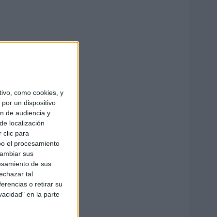
ivo, como cookies, y
por un dispositivo
ón de audiencia y
de localización
 clic para
bo el procesamiento
cambiar sus
esamiento de sus
echazar tal
erencias o retirar su
vacidad" en la parte