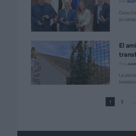
POR
BEAT
Coca-Col
su campa
El am
trans
POR
JUAN
La plant
instalac
1
2