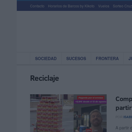
Contacto
Horarios de Barcos by Kikoto
Vuelos
Sorteo Cruz
SOCIEDAD
SUCESOS
FRONTERA
J
Reciclaje
Compr
parti
POR
ISAB
A partir