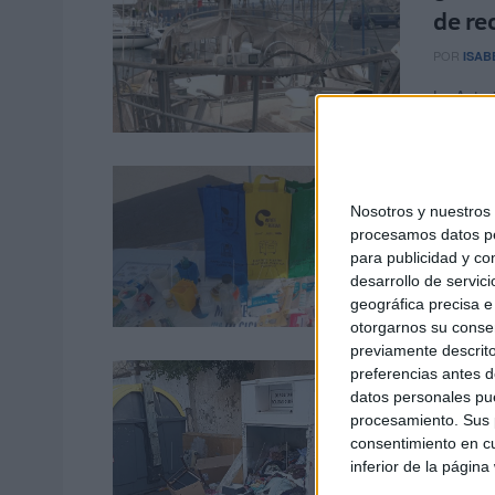
de re
POR
ISAB
La Autori
(BOE) par
Los c
en el
Nosotros y nuestro
procesamos datos per
POR
MARÍ
para publicidad y co
desarrollo de servici
Los veci
geográfica precisa e 
tonelada
otorgarnos su conse
previamente descrito
La Ci
preferencias antes d
datos personales pue
contr
procesamiento. Sus p
consentimiento en cu
POR
CARM
inferior de la página
¿Qué pas