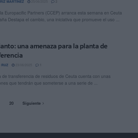
25/06/2025
RIZ MARTÍNEZ
2
a Europacific Partners (CCEP) arranca esta semana en Ceuta
ña Destapa el cambio, una iniciativa que promueve el uso ...
ianto: una amenaza para la planta de
ferencia
23/06/2025
 RUZ
1
a de transferencia de residuos de Ceuta cuenta con unas
iones que tendrán que someterse a una serie de ...
…
20
Siguiente