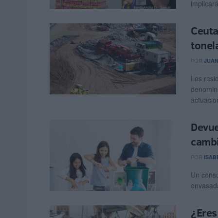
implicar
Ceuta
tonel
POR
JUAN
Los resi
denomin
actuacio
Devue
cambi
POR
ISAB
Un consu
envasada
¿Eres