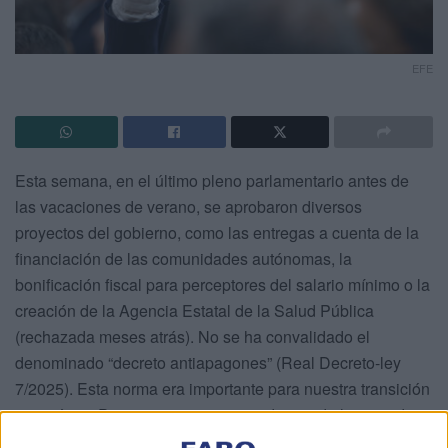
EFE
Esta semana, en el último pleno parlamentario antes de
las vacaciones de verano, se aprobaron diversos
proyectos del gobierno, como las entregas a cuenta de la
financiación de las comunidades autónomas, la
bonificación fiscal para perceptores del salario mínimo o la
creación de la Agencia Estatal de la Salud Pública
(rechazada meses atrás). No se ha convalidado el
denominado “decreto antiapagones” (Real Decreto-ley
7/2025). Esta norma era importante para nuestra transición
energética. Pero una extraña coincidencia de los partidos
de la derecha (PP, VOX y UPM), con Podemos, Junts, BNG