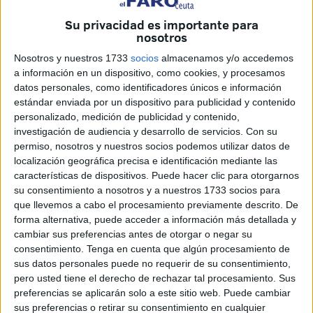
y el diputado de la Chunta Aragonesista, ha posibilitado
Su privacidad es importante para
esta derrota parlamentaria.
nosotros
Nosotros y nuestros 1733
socios
almacenamos y/o accedemos
Evidentemente las razones de unos y otros no son las
a información en un dispositivo, como cookies, y procesamos
mismas, pues en estos comportamientos se mezclan
datos personales, como identificadores únicos e información
argumentos interesantes, que habrá que tener en cuenta
estándar enviada por un dispositivo para publicidad y contenido
en la elaboración de una nueva norma que supere la
personalizado, medición de publicidad y contenido,
votación parlamentaria, con intereses mezquinos y
investigación de audiencia y desarrollo de servicios.
Con su
permiso, nosotros y nuestros socios podemos utilizar datos de
puramente electorales, con los que llevamos conviviendo
localización geográfica precisa e identificación mediante las
demasiado tiempo. Esta situación ha llevado a que el
características de dispositivos. Puede hacer clic para otorgarnos
veterano político vasto Aitor Esteban, presidente del PNV,
su consentimiento a nosotros y a nuestros 1733 socios para
avisara de lo que a su juicio parece que es la
que llevemos a cabo el procesamiento previamente descrito. De
forma alternativa, puede acceder a información más detallada y
conformación de una “mayoría negativa” que puede
cambiar sus preferencias antes de otorgar o negar su
complicar la legislatura.
consentimiento.
Tenga en cuenta que algún procesamiento de
sus datos personales puede no requerir de su consentimiento,
Cuando el gobierno aprobó el decreto referido, algunas
pero usted tiene el derecho de rechazar tal procesamiento. Sus
organizaciones ecologistas, como Greenpeace, celebraron
preferencias se aplicarán solo a este sitio web. Puede cambiar
que en el mismo se incluyeran medidas muy esperadas
sus preferencias o retirar su consentimiento en cualquier