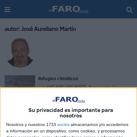
autor:
José Aureliano Martín
Refugios climáticos
POR
JOSÉ AURELIANO MARTÍN
09/08/2026
1
Firmeza
Su privacidad es importante para
POR
JOSÉ AURELIANO MARTÍN
02/08/2026
1
nosotros
Los mecanismos de la realidad
Nosotros y nuestros 1733
socios
almacenamos y/o accedemos
POR
JOSÉ AURELIANO MARTÍN
26/07/2026
0
a información en un dispositivo, como cookies, y procesamos