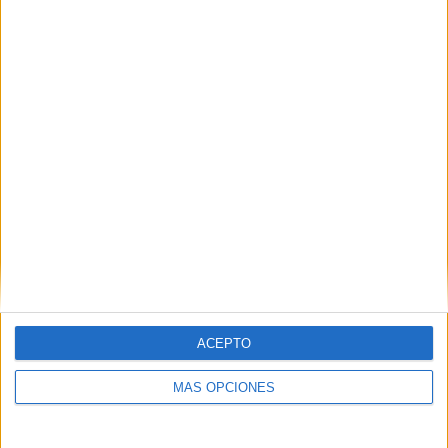
POR
JOSÉ AURELIANO MARTÍN
07/06/2026
0
1
2
…
61
ACEPTO
MÁS OPCIONES