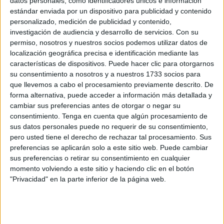
datos personales, como identificadores únicos e información
Viajando al futuro
estándar enviada por un dispositivo para publicidad y contenido
personalizado, medición de publicidad y contenido,
POR
JOSÉ AURELIANO MARTÍN
19/07/2026
0
investigación de audiencia y desarrollo de servicios.
Con su
permiso, nosotros y nuestros socios podemos utilizar datos de
Incendios
localización geográfica precisa e identificación mediante las
POR
JOSÉ AURELIANO MARTÍN
12/07/2026
0
características de dispositivos. Puede hacer clic para otorgarnos
su consentimiento a nosotros y a nuestros 1733 socios para
El tío del lío
que llevemos a cabo el procesamiento previamente descrito. De
forma alternativa, puede acceder a información más detallada y
POR
JOSÉ AURELIANO MARTÍN
05/07/2026
2
cambiar sus preferencias antes de otorgar o negar su
consentimiento.
Tenga en cuenta que algún procesamiento de
Hace calor
sus datos personales puede no requerir de su consentimiento,
POR
JOSÉ AURELIANO MARTÍN
28/06/2026
0
pero usted tiene el derecho de rechazar tal procesamiento. Sus
preferencias se aplicarán solo a este sitio web. Puede cambiar
Tecnofascismo
sus preferencias o retirar su consentimiento en cualquier
POR
JOSÉ AURELIANO MARTÍN
21/06/2026
0
momento volviendo a este sitio y haciendo clic en el botón
"Privacidad" en la parte inferior de la página web.
Balas y su mundo
POR
JOSÉ AURELIANO MARTÍN
14/06/2026
2
Decencia