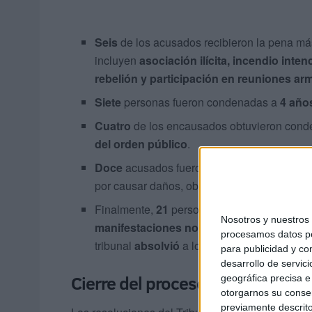
Seis
de los acusados recibieron la pena m
incluyen
asociación ilícita, incendio inte
rebelión y participación en reuniones a
Siete
personas fueron condenadas a
4 año
Cuatro
de los encausados obtuvieron con
del orden público
.
Doce
acusados fueron sentenciados a
2 a
por causar daños, obstruir el tráfico y agred
Finalmente,
21
personas fueron condenada
Nosotros y nuestro
manifestaciones no autorizadas, desobed
procesamos datos per
tribunal
absolvió
a los encausados de los c
para publicidad y co
desarrollo de servici
Cierre del proceso y alcance de 
geográfica precisa e 
otorgarnos su conse
previamente descrito