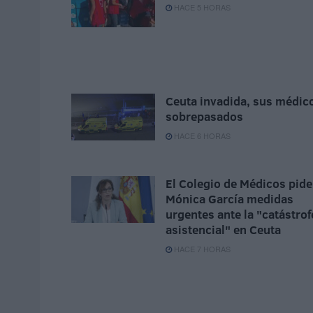
HACE 5 HORAS
Ceuta invadida, sus médic
sobrepasados
HACE 6 HORAS
El Colegio de Médicos pide
Mónica García medidas
urgentes ante la "catástrof
asistencial" en Ceuta
HACE 7 HORAS