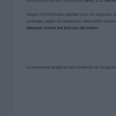
movilizaciones del movimiento
GenZ 212 (Gener
Según ha informado
yabiladi.com
, en conjunto,
protestas, según la resolución, estuvieron marc
ataques contra las fuerzas del orden
.
La sentencia desglosa las condenas de la sigui