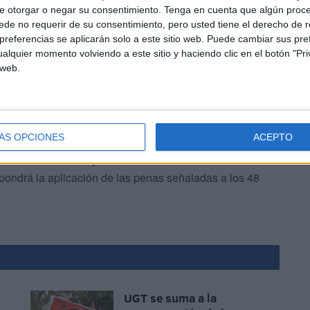
 fin a este proceso judicial relacionado con las
e otorgar o negar su consentimiento.
Tenga en cuenta que algún proc
as aplicadas abarcan
desde sanciones breves
por
de no requerir de su consentimiento, pero usted tiene el derecho de r
hasta condenas más largas por hechos calificados
referencias se aplicarán solo a este sitio web. Puede cambiar sus pref
alquier momento volviendo a este sitio y haciendo clic en el botón "Pri
 web.
ÁS OPCIONES
ACEPTO
sodios de
desorden público
vinculados a las
pondrá la aplicación de las penas señaladas a los 48
UGT se suma a la