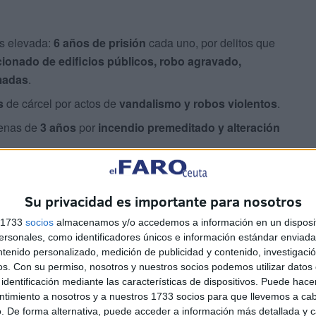
ás elevada:
6 años de prisión
cada uno, por delitos que
ncionado de edificios públicos, robo agravado,
rmadas
.
s
de cárcel por actos de
vandalismo y robos violentos
.
denas de
3 años
por
incendio premeditado y alteración
ños
, algunas de estas penas con
suspensión parcial
,
ir a agentes públicos.
Su privacidad es importante para nosotros
s a
6 meses de prisión
por su participación en
s 1733
socios
almacenamos y/o accedemos a información en un disposit
iencia y daños a bienes públicos
; en estos casos el
sonales, como identificadores únicos e información estándar enviada 
argos más graves.
ntenido personalizado, medición de publicidad y contenido, investigaci
os.
Con su permiso, nosotros y nuestros socios podemos utilizar datos 
las penas
identificación mediante las características de dispositivos. Puede hacer
ntimiento a nosotros y a nuestros 1733 socios para que llevemos a ca
. De forma alternativa, puede acceder a información más detallada y 