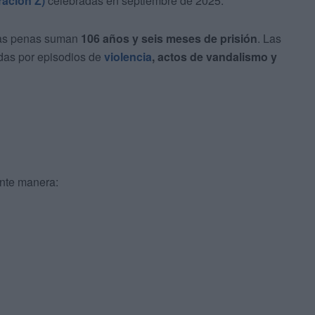
ación Z)
celebradas en septiembre de 2025.
 las penas suman
106 años y seis meses de prisión
. Las
adas por episodios de
violencia
, actos de vandalismo y
ente manera: