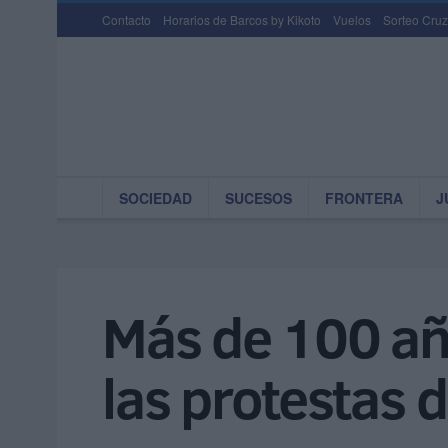
Contacto
Horarios de Barcos by Kikoto
Vuelos
Sorteo Cruz
SOCIEDAD
SUCESOS
FRONTERA
J
Más de 100 añ
las protestas 