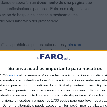
, donde elaboraron un
documento de una página
que
n manifestaciones pacíficas. Entre sus exigencias se
nización de hospitales, acceso a medicamentos
diciones laborales del profesorado.
cíficas, prohibidas por las autoridades y
sin una
jóvenes recurrieron a la
violencia contra las fuerzas
omingo cuando un grupo encapuchado bloqueó
lo que derivó en la detención de
24 personas
. A esta cifra
Su privacidad es importante para nosotros
uales
34 permanecen en libertad provisional
y 3 en
s 1733
socios
almacenamos y/o accedemos a información en un disposit
sonales, como identificadores únicos e información estándar enviada 
ntenido personalizado, medición de publicidad y contenido, investigaci
os.
Con su permiso, nosotros y nuestros socios podemos utilizar datos 
identificación mediante las características de dispositivos. Puede hacer
ntimiento a nosotros y a nuestros 1733 socios para que llevemos a ca
. De forma alternativa, puede acceder a información más detallada y 