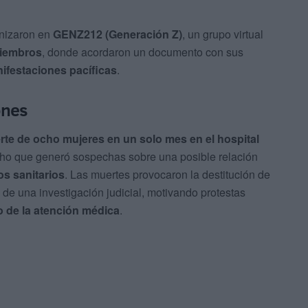
anizaron en
GENZ212 (Generación Z)
, un grupo virtual
miembros
, donde acordaron un documento con sus
festaciones pacíficas
.
ones
te de ocho mujeres en un solo mes en el hospital
cho que generó sospechas sobre una posible relación
os sanitarios
. Las muertes provocaron la destitución de
 de una investigación judicial, motivando protestas
 de la atención médica
.