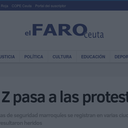
 Roja
COPE Ceuta
Portal del suscriptor
USTICIA
POLÍTICA
CULTURA
EDUCACIÓN
DEPO
Z pasa a las protes
zas de seguridad marroquíes se registran en varias ci
resultaron heridos