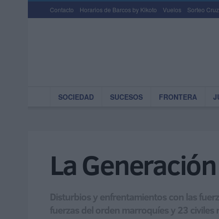
Contacto
Horarios de Barcos by Kikoto
Vuelos
Sorteo Cruz
SOCIEDAD
SUCESOS
FRONTERA
J
La Generación 
Disturbios y enfrentamientos con las fuer
fuerzas del orden marroquíes y 23 civiles 