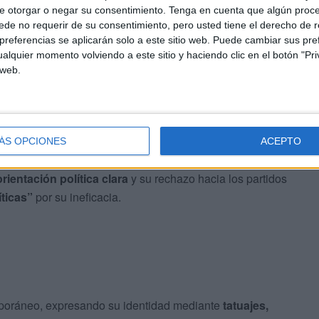
e otorgar o negar su consentimiento.
Tenga en cuenta que algún proc
endieron a
Inezgane, Ait Amira, Beni Mellal, Témara y
de no requerir de su consentimiento, pero usted tiene el derecho de r
s. Según la ONU, los ciudadanos tienen derecho a la
referencias se aplicarán solo a este sitio web. Puede cambiar sus pref
 mientras que Amnistía Internacional pidió la
liberación
alquier momento volviendo a este sitio y haciendo clic en el botón "Pri
 web.
ne Piece’
redes
y reemplazan sus fotografías por
personajes de
ÁS OPCIONES
ACEPTO
la figura de
Luffy D. Monkey
como símbolo
orientación política clara
y su rechazo hacia los partidos
íticas”
por su ineficacia.
poráneo, expresando su identidad mediante
tatuajes,