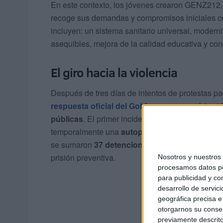
En este contexto, los jóvenes crearon GENZ212
recoge sus demandas y compromisos iniciales co
incluyen: un sistema sanitario universal, moder
asequibles, mejora de la calidad educativa y con
El giro hacia la violencia
Después de tres días de intentos de protestas pa
respuesta oficial del Gobierno marroquí
, los 
públicas
. El primer incidente se produjo el d
temporalmente una
autopista en Casablanca
, 
se sumaron
37 detenciones en Rabat
, de las c
prisión preventiva.
Nosotros y nuestro
procesamos datos per
para publicidad y co
desarrollo de servici
geográfica precisa e 
otorgarnos su conse
previamente descrito