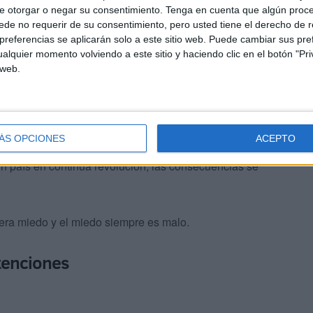
e otorgar o negar su consentimiento.
Tenga en cuenta que algún proc
de no requerir de su consentimiento, pero usted tiene el derecho de r
referencias se aplicarán solo a este sitio web. Puede cambiar sus pref
resa
. Sobre todo, lo que pasa en el norte, en donde
alquier momento volviendo a este sitio y haciendo clic en el botón "Pri
 web.
antener contactos familiares.
cusiones se van a notar
en la inmigración directa, en
etendida reactivación de la aduana comercial.
ÁS OPCIONES
ACEPTO
un país en continua revolución, las consecuencias se
era miedo y el miedo siempre es malo.
tenciones