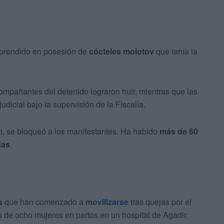
rprendido en posesión de
cócteles molotov
que tenía la
ompañantes del detenido lograron huir, mientras que las
udicial bajo la supervisión de la Fiscalía.
t, se bloqueó a los manifestantes. Ha habido
más de 60
das
.
s
que han comenzado a
movilizarse
tras quejas por el
s de ocho mujeres en partos en un hospital de Agadir.