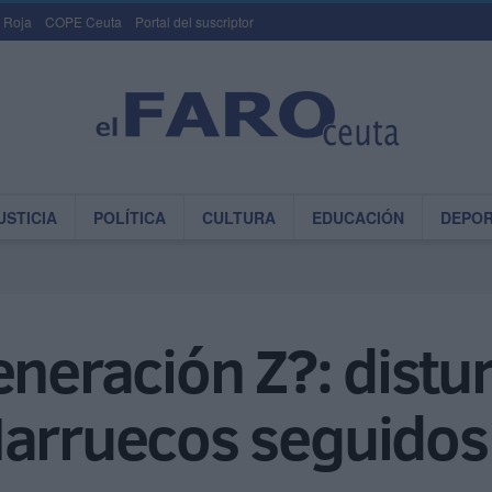
 Roja
COPE Ceuta
Portal del suscriptor
USTICIA
POLÍTICA
CULTURA
EDUCACIÓN
DEPO
eneración Z?: distu
Marruecos seguidos