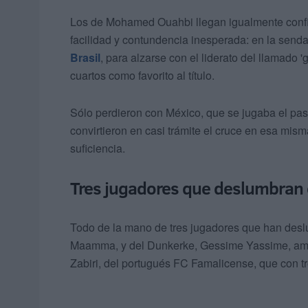
Los de Mohamed Ouahbi llegan igualmente confi
facilidad y contundencia inesperada: en la send
Brasil
, para alzarse con el liderato del llamado '
cuartos como favorito al título.
Sólo perdieron con México, que se jugaba el pase
convirtieron en casi trámite el cruce en esa mism
suficiencia.
Tres jugadores que deslumbran
Todo de la mano de tres jugadores que han desl
Maamma, y del Dunkerke, Gessime Yassime, ambos
Zabiri, del portugués FC Famalicense, que con tr