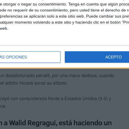
e otorgar o negar su consentimiento.
Tenga en cuenta que algún proc
 las mejores selecciones del torneo, barrieron a 'Les
de no requerir de su consentimiento, pero usted tiene el derecho de r
referencias se aplicarán solo a este sitio web. Puede cambiar sus pref
do, pero fallaron todas las ocasiones que generaron, que
alquier momento volviendo a este sitio y haciendo clic en el botón "Pri
 web.
ÁS OPCIONES
ACEPTO
 un desafortunado penalti, por una mano dudosa, cuando
 árbitro hiciera sonar su silbato.
ayó con contundencia frente a Estados Unidos (3-0) y
ica.
 a Walid Regragui, está haciendo un