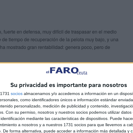
 fuerte en defensa, muy difícil de traspasar en el medio
e de tiempo de recuperación de la pelota muy bajo, y una
ha mostrado gran rentabilidad: genera poco, pero de
el apoyo y el aliento de toda una nación, de un rey, y
ante. No nos detendremos aquí", aseguró previo al
Su privacidad es importante para nosotros
on la baja del lateral Ali Maamar por sanción.
s 1731
socios
almacenamos y/o accedemos a información en un disposit
sonales, como identificadores únicos e información estándar enviada 
mo un equipo menor
ntenido personalizado, medición de publicidad y contenido, investigaci
os.
Con su permiso, nosotros y nuestros socios podemos utilizar datos 
identificación mediante las características de dispositivos. Puede hacer
ado como un equipo menor, sin grandes cualidades ni
ntimiento a nosotros y a nuestros 1731 socios para que llevemos a ca
lo la mala fortuna de Japón en octavos de final.
. De forma alternativa, puede acceder a información más detallada y 