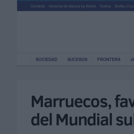
Contacto
Horarios de Barcos by Kikoto
Vuelos
Sorteo Cruz
SOCIEDAD
SUCESOS
FRONTERA
J
Marruecos, fav
del Mundial s