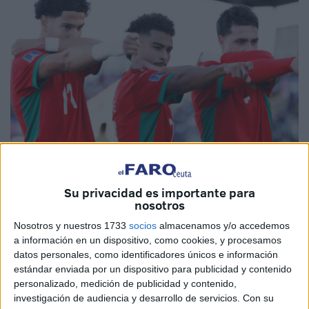
EFE
Su privacidad es importante para
nosotros
Nosotros y nuestros 1733
socios
almacenamos y/o accedemos
La
selección sub-20 de Marruecos
venció este domingo
a información en un dispositivo, como cookies, y procesamos
a la de
Estados Unidos (EEUU) por 1-3
y se clasificó
datos personales, como identificadores únicos e información
estándar enviada por un dispositivo para publicidad y contenido
para las semifinales del Mundial juvenil de
fútbol
que
personalizado, medición de publicidad y contenido,
transcurre en Chile.
investigación de audiencia y desarrollo de servicios.
Con su