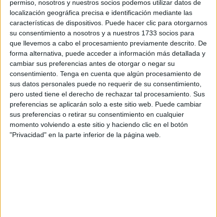
permiso, nosotros y nuestros socios podemos utilizar datos de
Francia gana a Noruega con doblete de Bouabre (1-2) y se
localización geográfica precisa e identificación mediante las
las verá con los Leones del Atlas en las semifinales
características de dispositivos. Puede hacer clic para otorgarnos
su consentimiento a nosotros y a nuestros 1733 socios para
Abrió el marcador Fouad Zahouani en el minuto 31,
que llevemos a cabo el procesamiento previamente descrito. De
empató Cole Campbell de penalti en el sexto minuto
forma alternativa, puede acceder a información más detallada y
cambiar sus preferencias antes de otorgar o negar su
añadido al primer tiempo y en el segundo tiempo el mano
consentimiento.
Tenga en cuenta que algún procesamiento de
a mano se decantó con el gol en meta propia de Joshua
sus datos personales puede no requerir de su consentimiento,
Wynder (m. 67) y el tanto de Gessime Yassine (m.87).
pero usted tiene el derecho de rechazar tal procesamiento. Sus
preferencias se aplicarán solo a este sitio web. Puede cambiar
La selección marroquí iguala así su mejor resultado en
sus preferencias o retirar su consentimiento en cualquier
este torneo, cuarto puesto en 2005.
momento volviendo a este sitio y haciendo clic en el botón
"Privacidad" en la parte inferior de la página web.
El equipo de las Barras y las Estrellas comenzó con
presión alta y Marruecos con un planteamiento
conservador.
Cuando peor lo pasaban los africanos, llegó el gol que
alteró la historia. Centro al segundo palo de Saad El
Haddad a Beaudry a tiro de Maamma, quedando el balón