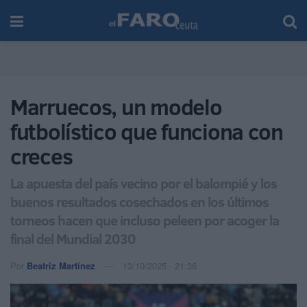
Marruecos, un modelo
futbolístico que funciona con
creces
La apuesta del país vecino por el balompié y los
buenos resultados cosechados en los últimos
torneos hacen que incluso peleen por acoger la
final del Mundial 2030
Por
Beatriz Martínez
13/10/2025 - 21:36