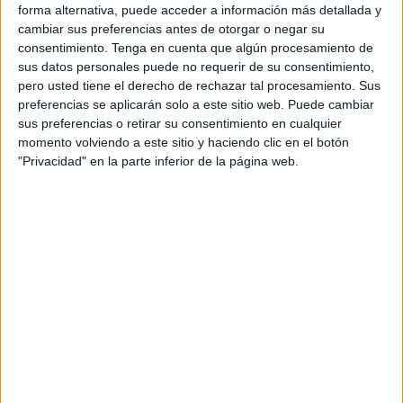
Marruecos lo está cumpliendo con creces dado los
forma alternativa, puede acceder a información más detallada y
últimos resultados conseguidos en este tipo de
cambiar sus preferencias antes de otorgar o negar su
competiciones
.
consentimiento.
Tenga en cuenta que algún procesamiento de
sus datos personales puede no requerir de su consentimiento,
El ejemplo más claro de ello es la clasificación de los
pero usted tiene el derecho de rechazar tal procesamiento. Sus
preferencias se aplicarán solo a este sitio web. Puede cambiar
Leones del Atlas Sub-20 para las semifinales del Mundial
sus preferencias o retirar su consentimiento en cualquier
tras
vencer a Estados Unidos
por un contundente 3-1
.
momento volviendo a este sitio y haciendo clic en el botón
El buen juego desplegado por los marroquíes les hizo
"Privacidad" en la parte inferior de la página web.
clasificarse como líderes de grupo en la fase de liguilla y,
posteriormente, han pasado de rondas con facilidad hasta
estar a un solo paso de la final de este torneo.
Frente a ello tendrán a Francia, que se postula también
como una de las favoritas.
Otro caso parecido ocurrió el pasado verano en los
Juegos Olímpicos
, cuando los Sub-23 alcanzaron las
semifinales de la competición gracias a los grandes
partidos cosechados. Un muy buen torneo disputado en el