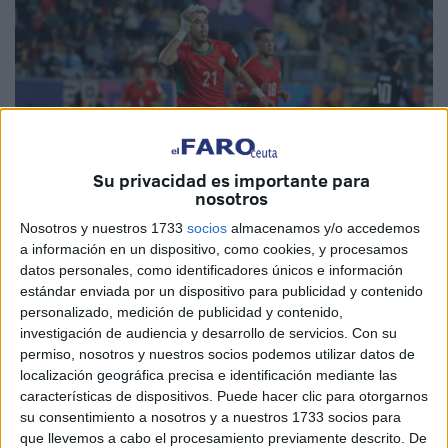
Su privacidad es importante para
nosotros
Nosotros y nuestros 1733
socios
almacenamos y/o accedemos
a información en un dispositivo, como cookies, y procesamos
EFE
datos personales, como identificadores únicos e información
estándar enviada por un dispositivo para publicidad y contenido
personalizado, medición de publicidad y contenido,
investigación de audiencia y desarrollo de servicios.
Con su
permiso, nosotros y nuestros socios podemos utilizar datos de
Acoger un evento deportivo a la altura de un Mundial de
localización geográfica precisa e identificación mediante las
Fútbol siempre es un escaparate importante para mostrar a
características de dispositivos. Puede hacer clic para otorgarnos
su consentimiento a nosotros y a nuestros 1733 socios para
todos la potencia deportiva que se puede llegar a ser, y
que llevemos a cabo el procesamiento previamente descrito. De