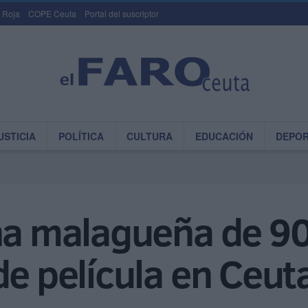
 Roja
COPE Ceuta
Portal del suscriptor
USTICIA
POLÍTICA
CULTURA
EDUCACIÓN
DEPO
una malagueña de 9
de película en Ceut