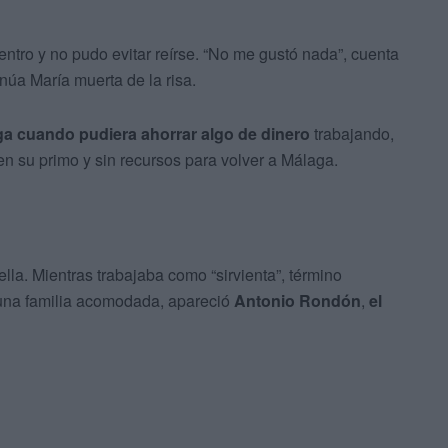
ntro y no pudo evitar reírse. “No me gustó nada”, cuenta
inúa María muerta de la risa.
ga cuando pudiera ahorrar algo de dinero
trabajando,
en su primo y sin recursos para volver a Málaga.
ella. Mientras trabajaba como “sirvienta”, término
e una familia acomodada, apareció
Antonio Rondón
,
el