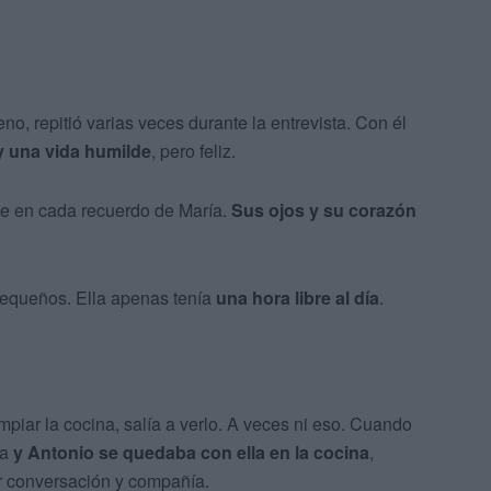
o, repitió varias veces durante la entrevista. Con él
 y una vida humilde
, pero feliz.
te en cada recuerdo de María.
Sus ojos y su corazón
pequeños. Ella apenas tenía
una hora libre al día
.
mpiar la cocina, salía a verlo. A veces ni eso. Cuando
ra
y Antonio se quedaba con ella en la cocina
,
 conversación y compañía.