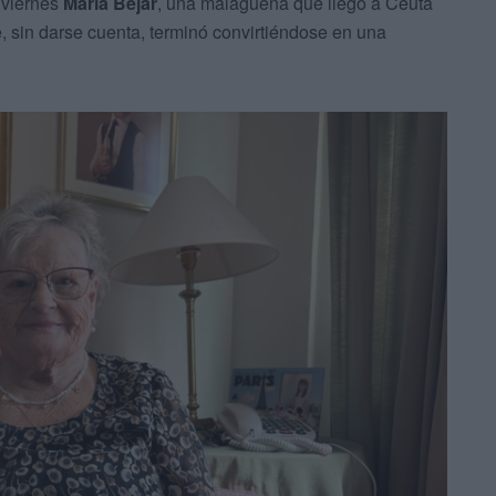
 viernes
María Béjar
, una malagueña que llegó a Ceuta
sin darse cuenta, terminó convirtiéndose en una