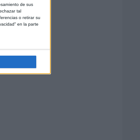
esamiento de sus
echazar tal
erencias o retirar su
vacidad" en la parte