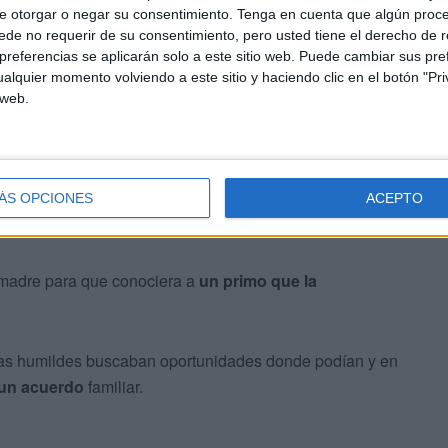
e otorgar o negar su consentimiento.
Tenga en cuenta que algún proc
nas de aprender, iba a clase por la noche, robándole
de no requerir de su consentimiento, pero usted tiene el derecho de r
referencias se aplicarán solo a este sitio web. Puede cambiar sus pref
alquier momento volviendo a este sitio y haciendo clic en el botón "Pri
 web.
ÁS OPCIONES
ACEPTO
u madre para que conociera a
un primo que la
ilias humildes buscaban oportunidades donde podían y en
un acuerdo
familiar.