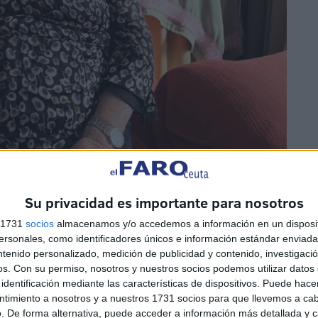
Su privacidad es importante para nosotros
s 1731
socios
almacenamos y/o accedemos a información en un disposit
ió el 25 de agosto de 1935 en Málaga, en una España
sonales, como identificadores únicos e información estándar enviada 
ntenido personalizado, medición de publicidad y contenido, investigaci
poco. Ella lo sabe bien. Con apenas 12 años tuvo que
os.
Con su permiso, nosotros y nuestros socios podemos utilizar datos 
os.
identificación mediante las características de dispositivos. Puede hacer
ntimiento a nosotros y a nuestros 1731 socios para que llevemos a ca
siendo todavía una niña,
asumió responsabilidades de
. De forma alternativa, puede acceder a información más detallada y 