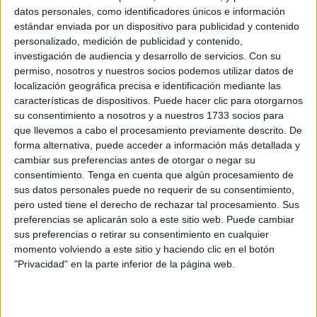
datos personales, como identificadores únicos e información
en momentos duros de esta profesión.
estándar enviada por un dispositivo para publicidad y contenido
personalizado, medición de publicidad y contenido,
Me recuerda a todas las víctimas que han tenido la
investigación de audiencia y desarrollo de servicios.
Con su
fortaleza de denunciar, declaraciones en las que nos
permiso, nosotros y nuestros socios podemos utilizar datos de
narran sus vidas, sus miedos y los momentos más duros
localización geográfica precisa e identificación mediante las
vividos con aquel que debía haber protegido a la familia y
características de dispositivos. Puede hacer clic para otorgarnos
su consentimiento a nosotros y a nuestros 1733 socios para
haberle permitido un desarrollo personal ajeno a la
que llevemos a cabo el procesamiento previamente descrito. De
violencia, nos permitir luchar para restaurar en la medida
forma alternativa, puede acceder a información más detallada y
de lo posible la dignidad perdida, y especialmente me
cambiar sus preferencias antes de otorgar o negar su
recuerda a aquellas, que, por desgracia, no llegaron a
consentimiento.
Tenga en cuenta que algún procesamiento de
sus datos personales puede no requerir de su consentimiento,
tiempo.
pero usted tiene el derecho de rechazar tal procesamiento. Sus
preferencias se aplicarán solo a este sitio web. Puede cambiar
A nivel profesional supone una responsabilidad, este
sus preferencias o retirar su consentimiento en cualquier
reconocimiento reafirma que la Fiscalía tiene un impacto
momento volviendo a este sitio y haciendo clic en el botón
real en la vida de las personas y debemos actuar con
"Privacidad" en la parte inferior de la página web.
sensibilidad, rigor y determinación que debemos seguir
luchando para erradicar estas conductas, cada vez más
complejas y para obtener un sistema que trabaja cada día