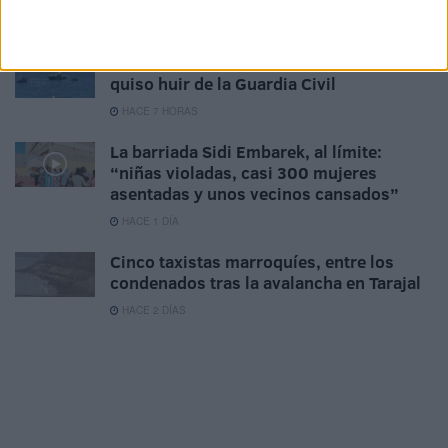
HACE 7 HORAS
A prisión el piloto de la moto de agua que
quiso huir de la Guardia Civil
HACE 7 HORAS
La barriada Sidi Embarek, al límite:
“niñas violadas, casi 300 mujeres
asentadas y unos vecinos cansados”
HACE 1 DÍA
Cinco taxistas marroquíes, entre los
condenados tras la avalancha en Tarajal
HACE 2 DÍAS