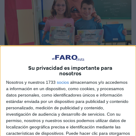
Imágenes cedidas
Su privacidad es importante para
nosotros
Nosotros y nuestros 1733
socios
almacenamos y/o accedemos
a información en un dispositivo, como cookies, y procesamos
El Colegio de Educación Infantil y Primera
Mare Nostrum
datos personales, como identificadores únicos e información
estándar enviada por un dispositivo para publicidad y contenido
de Ceuta ha celebrado este martes la entrega de premios y
personalizado, medición de publicidad y contenido,
diplomas del
Concurso de Minicuentos
organizado con
investigación de audiencia y desarrollo de servicios.
Con su
motivo del
Día Mundial de los Animales
. Además,
permiso, nosotros y nuestros socios podemos utilizar datos de
también se conmemoró el Día de la Salud Mental con
localización geográfica precisa e identificación mediante las
características de dispositivos. Puede hacer clic para otorgarnos
varias actividades.