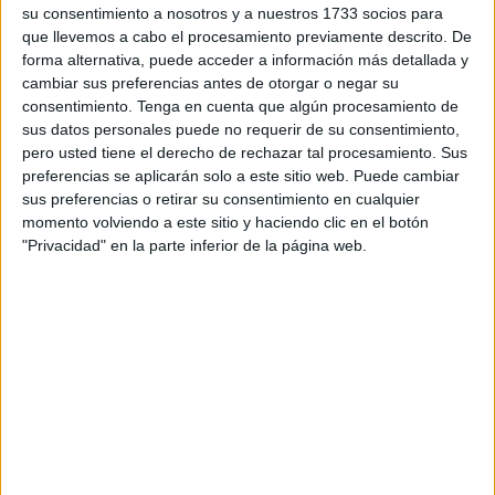
su consentimiento a nosotros y a nuestros 1733 socios para
que llevemos a cabo el procesamiento previamente descrito. De
Según explican desde el propio centro educativo, esta ha
forma alternativa, puede acceder a información más detallada y
sido una iniciativa que se ha desarrollado con el objetivo
cambiar sus preferencias antes de otorgar o negar su
principal de “
fomentar la creatividad literaria y la
consentimiento.
Tenga en cuenta que algún procesamiento de
sensibilización sobre el respeto y cuidado hacia los
sus datos personales puede no requerir de su consentimiento,
pero usted tiene el derecho de rechazar tal procesamiento. Sus
animales
”.
preferencias se aplicarán solo a este sitio web. Puede cambiar
sus preferencias o retirar su consentimiento en cualquier
Asimismo, indican que el concurso ha tenido una gran
momento volviendo a este sitio y haciendo clic en el botón
acogida por parte del alumnado y en él han participado
"Privacidad" en la parte inferior de la página web.
niños tanto de la etapa de Educación Infantil como de
Educación Primaria, “demostrando gran imaginación y
compromiso”.
Para participar en esta iniciativa, los más pequeños tenían
que crear una
portada de cuento
y los mayores debían
escribir relatos
“llenos de empatía, convivencia y
protección del medio natural”, relatan desde el ‘Mare
Nostrum’.