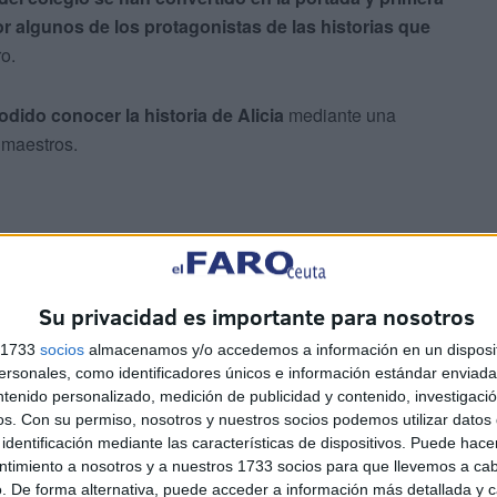
r algunos de los protagonistas de las historias que
ro.
odido conocer la historia de Alicia
mediante una
 maestros.
Su privacidad es importante para nosotros
s 1733
socios
almacenamos y/o accedemos a información en un disposit
sonales, como identificadores únicos e información estándar enviada 
ntenido personalizado, medición de publicidad y contenido, investigaci
ca que se pasaba el día jugando a la consola
, pero las
os.
Con su permiso, nosotros y nuestros socios podemos utilizar datos 
ndidos, lugares mágicos e historias inolvidables
identificación mediante las características de dispositivos. Puede hacer
os
. Comenzó a leer esos cuentos que tenía olvidados en
ntimiento a nosotros y a nuestros 1733 socios para que llevemos a ca
lgo extraño en ellos… ¡
Un monstruo estaba haciendo
. De forma alternativa, puede acceder a información más detallada y 