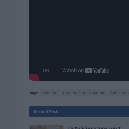
Tags:
colegio
Colegio Mare Nostrum
Ministeri
Related
Posts
La Policía se topa con 3