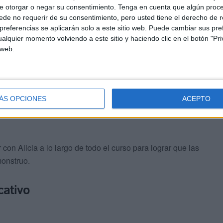
e otorgar o negar su consentimiento.
Tenga en cuenta que algún proc
de no requerir de su consentimiento, pero usted tiene el derecho de r
referencias se aplicarán solo a este sitio web. Puede cambiar sus pref
alquier momento volviendo a este sitio y haciendo clic en el botón "Pri
 web.
 ha pedido ayuda a los niños y niñas del Mare
ÁS OPCIONES
ACEPTO
je de hacer travesuras
y vuelvan esas historias que
con Alicia a lo largo de todo el curso para lograr que las
monstruo.
cativo