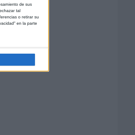
esamiento de sus
echazar tal
erencias o retirar su
vacidad" en la parte