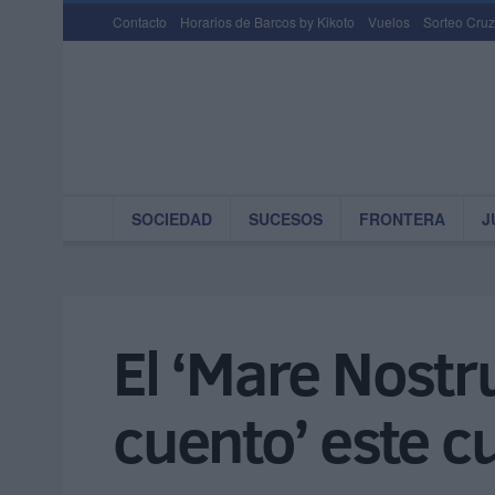
Contacto
Horarios de Barcos by Kikoto
Vuelos
Sorteo Cruz
SOCIEDAD
SUCESOS
FRONTERA
J
El ‘Mare Nostr
cuento’ este c