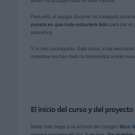
serán los protagonistas de esta historia.
Para ello, el equipo docente ha trabajado durant
puesta en que todo estuviera listo
para dar el 
pequeños.
Y lo han conseguido. Este lunes, a los escolare
maestros les han dado la bienvenida a este nuev
El inicio del curso y del proyecto
Nada más llegar a la entrada del colegio
‘Mare 
primera sorpresa del día. Y es que, “
las puertas