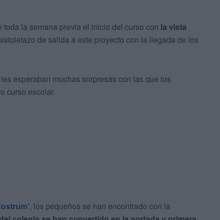
e toda la semana previa el inicio del curso con
la vista
pistoletazo de salida a este proyecto con la llegada de los
s les esperaban muchas sorpresas con las que los
o curso escolar.
Nostrum’
, los pequeños se han encontrado con la
 del colegio se han convertido en la portada y primera