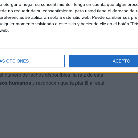
ra otros usos cuando se requiere. Enuncian que desde
e otorgar o negar su consentimiento.
Tenga en cuenta que algún proc
cias al
“no tener dónde ingresar a personas”
.
de no requerir de su consentimiento, pero usted tiene el derecho de r
referencias se aplicarán solo a este sitio web. Puede cambiar sus pref
alquier momento volviendo a este sitio y haciendo clic en el botón "Pri
Observación y que incluso han llegado a notificar
que la
 web.
e han dado situaciones de personas que han
r de haber sido emitida la aceptación de su admisión
Están ahí porque no hay camas disponibles y no se les
ÁS OPCIONES
ACEPTO
l número de lechos disponibles, la raíz de esta
ursos humanos
y reconocen que la plantilla “está