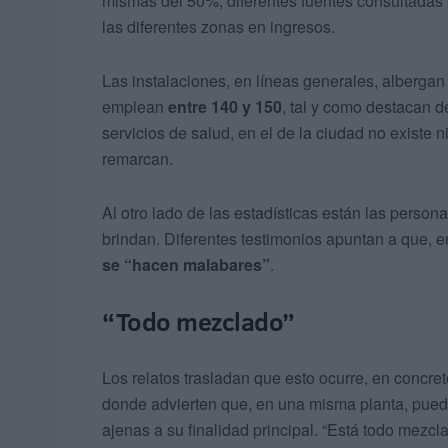
mismas del 50%, diferentes fuentes consultadas 
las diferentes zonas en ingresos.
Las instalaciones, en líneas generales, albergan
emplean
entre 140 y 150
, tal y como destacan de
servicios de salud, en el de la ciudad no existe 
remarcan.
Al otro lado de las estadísticas están las person
brindan. Diferentes testimonios apuntan a que, e
se “hacen malabares”
.
“Todo mezclado”
Los relatos trasladan que esto ocurre, en concret
donde advierten que, en una misma planta, pue
ajenas a su finalidad principal. “Está todo mezcl