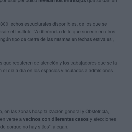
por este periódico
revelan los entresijos
que se dan en
 300 lechos estructurales disponibles, de los que se
sde el instituto. “A diferencia de lo que sucede en otros
ningún tipo de cierre de las mismas en fechas estivales”,
as que requieren de atención y los trabajadores que se la
n el día a día en los espacios vinculados a admisiones
o, en las zonas hospitalización general y Obstetricia,
den verse a
vecinos con diferentes casos
y afecciones
ado porque no hay sitios”, alegan.