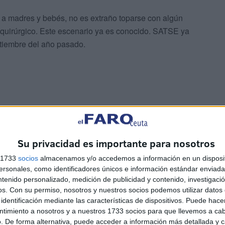
 a madres y bebés, no es extraño toparse con algún
quirúrgico. Este escenario ya es conocido. SATSE ya
ptiembre del año pasado.
 en las que se puede observar a un batiburrillo de
Su privacidad es importante para nosotros
édica 1 y 2, también se produce según especifican
spital está lleno”
, subrayan.
s 1733
socios
almacenamos y/o accedemos a información en un disposit
sonales, como identificadores únicos e información estándar enviada 
ntenido personalizado, medición de publicidad y contenido, investigaci
os.
Con su permiso, nosotros y nuestros socios podemos utilizar datos 
identificación mediante las características de dispositivos. Puede hacer
ntimiento a nosotros y a nuestros 1733 socios para que llevemos a ca
 última afirmación. El primero, el uso de habitaciones
. De forma alternativa, puede acceder a información más detallada y 