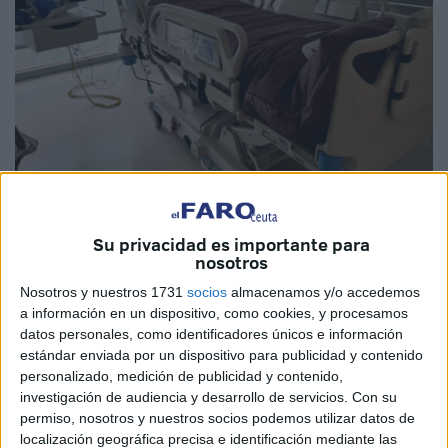
Imágenes cedidas
Su privacidad es importante para
nosotros
Nosotros y nuestros 1731
socios
almacenamos y/o accedemos
El Instituto Nacional de Gestión Sanitaria (
Ingesa
) ha
a información en un dispositivo, como cookies, y procesamos
culminado con éxito la renovación completa de las
14
datos personales, como identificadores únicos e información
camas en la Unidad de Cuidados Intensivos
(UCI) del
estándar enviada por un dispositivo para publicidad y contenido
personalizado, medición de publicidad y contenido,
Hospital Universitario
de Ceuta.
investigación de audiencia y desarrollo de servicios.
Con su
permiso, nosotros y nuestros socios podemos utilizar datos de
Las nuevas camas ya se encuentran operativas e
localización geográfica precisa e identificación mediante las