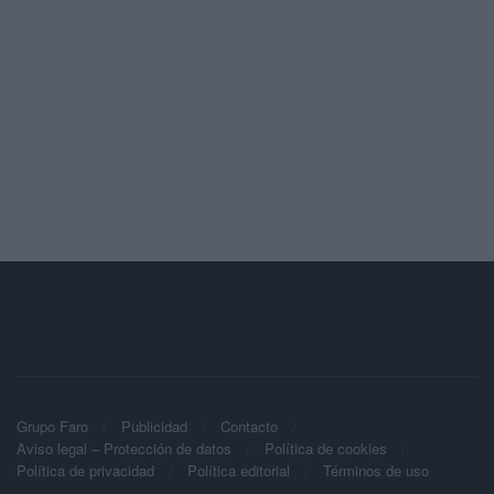
Grupo Faro
Publicidad
Contacto
Aviso legal – Protección de datos
Política de cookies
Política de privacidad
Política editorial
Términos de uso