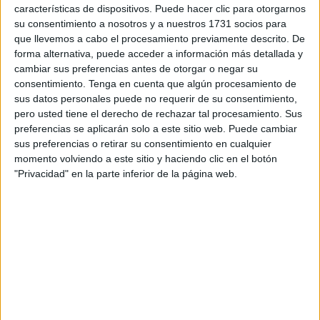
instaladas en esta ubicación, “marcando una mejora
características de dispositivos. Puede hacer clic para otorgarnos
significativa en la atención sanitaria crítica de la ciudad
su consentimiento a nosotros y a nuestros 1731 socios para
autónoma”, informan desde el organismo dependiente del
que llevemos a cabo el procesamiento previamente descrito. De
forma alternativa, puede acceder a información más detallada y
Ministerio de
Sanidad
.
cambiar sus preferencias antes de otorgar o negar su
consentimiento.
Tenga en cuenta que algún procesamiento de
Estas “innovadoras” camas están equipadas con una serie
sus datos personales puede no requerir de su consentimiento,
de funciones avanzadas diseñadas para mejorar la
pero usted tiene el derecho de rechazar tal procesamiento. Sus
seguridad y el cuidado de los pacientes críticos que se
preferencias se aplicarán solo a este sitio web. Puede cambiar
encuentren en este emplazamiento del clínico ceutí.
sus preferencias o retirar su consentimiento en cualquier
momento volviendo a este sitio y haciendo clic en el botón
Entre las diferentes características que poseen estos
"Privacidad" en la parte inferior de la página web.
instrumentos se encuentran las barandillas que evitan el
atrapamiento, así como sistemas que detectan y advierten
sobre posibles caídas del paciente, aprovisionándole a
este de mayor seguridad.
Por otra parte, estas camas se encuentran diseñadas para
ofrecer una amplia movilidad, evitando la autoagresión con
sus componentes, además de permitir una rápida