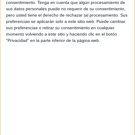
Esto deriva en la presencia de mosquitos,
arañas
, otros
consentimiento.
Tenga en cuenta que algún procesamiento de
insectos,
bichas
e incluso pueden existir
cadáveres de
sus datos personales puede no requerir de su consentimiento,
pero usted tiene el derecho de rechazar tal procesamiento. Sus
animales
muertos allí.
preferencias se aplicarán solo a este sitio web. Puede cambiar
sus preferencias o retirar su consentimiento en cualquier
¿Un animal muerto?
momento volviendo a este sitio y haciendo clic en el botón
"Privacidad" en la parte inferior de la página web.
Este olor parece proceder de un
animal muerto
, pues
dada la situación de crecida de los matorrales “no se
puede ver lo que hay ahí debajo”.
Aunque en días recientes se han realizado labores de
limpieza superficial
, estas acciones fueron motivadas
únicamente por la visita próxima de este medio de
comunicación.
“Cuando se han enterado de que viene
El Faro
, han
venido, por lo que se ve, a limpiar por encima. Todavía no
han limpiado tanto,
quedan matorrales
”, denuncia
Mohamed.