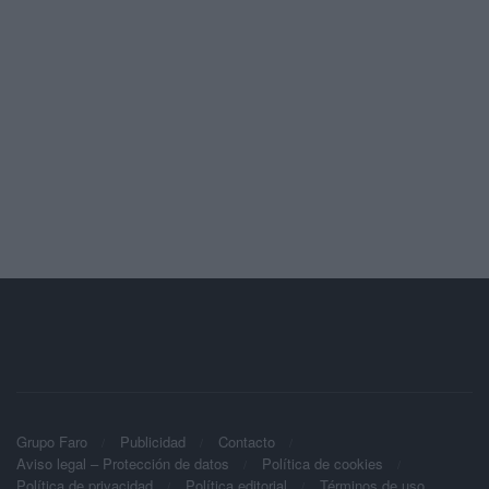
Grupo Faro
Publicidad
Contacto
Aviso legal – Protección de datos
Política de cookies
Política de privacidad
Política editorial
Términos de uso