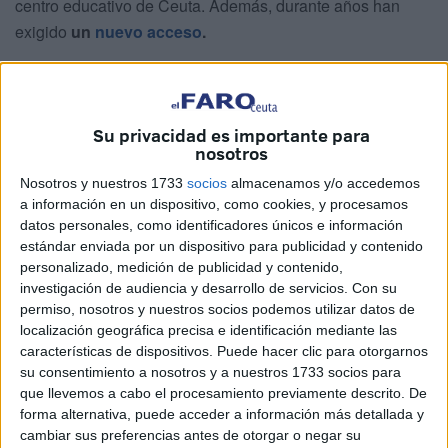
centro educativo de Ceuta. Además, durante años han
exigido
un
nuevo acceso
.
Fatima Mohamed y Meriem Ayora han alzado la voz en
nombre de todas las madres del colegio, quienes velan por
el bienestar y salud de sus hijos. Han estado
Su privacidad es importante para
acompañadas por muchas otras, mostrando así su apoyo y
nosotros
denunciando el
estado de
abandono
que sufre el entorno
Nosotros y nuestros 1733
socios
almacenamos y/o accedemos
del centro escolar.
a información en un dispositivo, como cookies, y procesamos
datos personales, como identificadores únicos e información
estándar enviada por un dispositivo para publicidad y contenido
Foco de protesta
personalizado, medición de publicidad y contenido,
investigación de audiencia y desarrollo de servicios.
Con su
El principal foco de su protesta es el
solar colindante
, un
permiso, nosotros y nuestros socios podemos utilizar datos de
terreno sin uso que desde hace años se encuentra
localización geográfica precisa e identificación mediante las
características de dispositivos. Puede hacer clic para otorgarnos
cubierto de maleza, basura y que desprende un hedor
su consentimiento a nosotros y a nuestros 1733 socios para
insoportable que se ha acrecentado desde hace tres
que llevemos a cabo el procesamiento previamente descrito. De
semanas atrás.
forma alternativa, puede acceder a información más detallada y
cambiar sus preferencias antes de otorgar o negar su