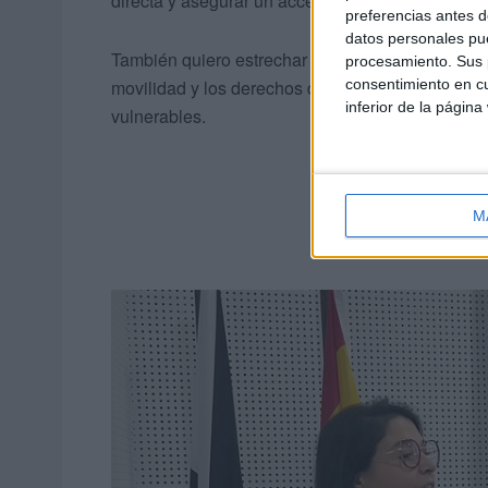
directa y asegurar un acceso ágil a los servicio
preferencias antes d
datos personales pue
También quiero estrechar la colaboración con las i
procesamiento. Sus p
consentimiento en cu
movilidad y los derechos de nuestros ciudadanos
inferior de la página
vulnerables.
M