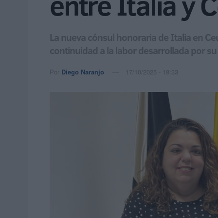
entre Italia y 
La nueva cónsul honoraria de Italia en Ceu
continuidad a la labor desarrollada por s
Por
Diego Naranjo
17/10/2025 - 18:33