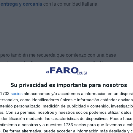
e
entrega y cercanía
con la comunidad italiana.
, pero también me recuerda que comienzo con una base
ón de servicio. Asumo esta nueva etapa con ilusión, con
pósito de seguir cuidando ese vinculo histórico entre
Su privacidad es importante para nosotros
iso con la protección de los ciudadanos italianos
s 1733
socios
almacenamos y/o accedemos a información en un disposit
sonales, como identificadores únicos e información estándar enviada 
ales líneas de trabajo en este ámbito?
ntenido personalizado, medición de publicidad y contenido, investigaci
os.
Con su permiso, nosotros y nuestros socios podemos utilizar datos 
taliano en Ceuta y Melilla se sienta respaldado,
identificación mediante las características de dispositivos. Puede hacer
canales de atención consular, mejorar la comunicación
ntimiento a nosotros y a nuestros 1733 socios para que llevemos a ca
. De forma alternativa, puede acceder a información más detallada y 