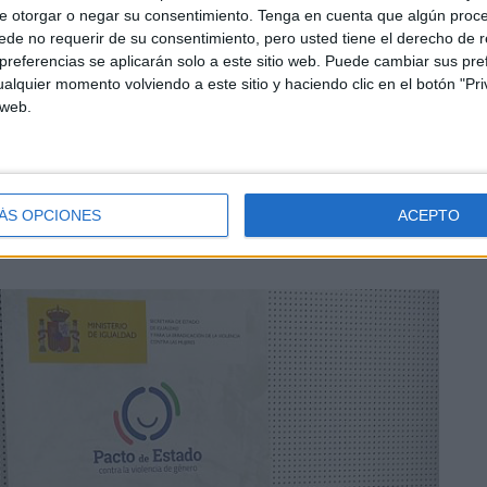
s, especialmente en casos de emergencia.
e otorgar o negar su consentimiento.
Tenga en cuenta que algún proc
de no requerir de su consentimiento, pero usted tiene el derecho de r
nstituciones locales para facilitar la integración,
referencias se aplicarán solo a este sitio web. Puede cambiar sus pref
alquier momento volviendo a este sitio y haciendo clic en el botón "Pri
, prestando especial atención a los colectivos más
 web.
ÁS OPCIONES
ACEPTO