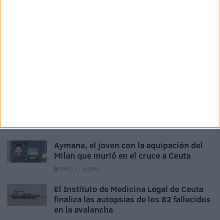
con la entrada masiva de inmigrantes en
Ceuta
HACE 52 MINUTOS
Usuarios de playas de Ceuta piden más
vigilancia y limpieza tras la crisis
migratoria
HACE 1 HORA
Yunes, uno de los rostros de la tragedia
del Tarajal
HACE 2 HORAS
Aymane, el joven con la equipación del
Milan que murió en el cruce a Ceuta
HACE 11 HORAS
El Instituto de Medicina Legal de Ceuta
finaliza las autopsias de los 82 fallecidos
en la avalancha