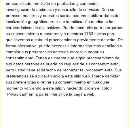
personalizado, medición de publicidad y contenido,
investigación de audiencia y desarrollo de servicios.
Con su
permiso, nosotros y nuestros socios podemos utilizar datos de
localización geográfica precisa e identificación mediante las
características de dispositivos. Puede hacer clic para otorgarnos
su consentimiento a nosotros y a nuestros 1733 socios para
que llevemos a cabo el procesamiento previamente descrito. De
forma alternativa, puede acceder a información más detallada y
cambiar sus preferencias antes de otorgar o negar su
consentimiento.
Tenga en cuenta que algún procesamiento de
A él podrá acudir las 24 horas del día y el mismo se hará
sus datos personales puede no requerir de su consentimiento,
cargo de realizar llamadas periódicas porque, en muchas
pero usted tiene el derecho de rechazar tal procesamiento. Sus
ocasiones,
la afectada
no se dirige a este por miedo, tal y
preferencias se aplicarán solo a este sitio web. Puede cambiar
como ha explicado Cristina Cano, jefa de la Unidad de
sus preferencias o retirar su consentimiento en cualquier
momento volviendo a este sitio y haciendo clic en el botón
Atención a la Familia y Mujer
(UFAM)
de la Policía
"Privacidad" en la parte inferior de la página web.
Nacional en la ciudad, en una
ponencia este miércoles
.
Ella se ha personado en la
biblioteca Adolfo Suárez
para
participar en el I Seminario para la Mejora de la
Coordinación en el Tratamiento de la Violencia de Género.