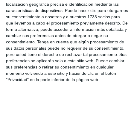
reconocimiento a toda una trayectoria, recibió a Cerdeira y
localización geográfica precisa e identificación mediante las
a los invitados en las dependencias señoriales. El
características de dispositivos. Puede hacer clic para otorgarnos
diplomático agradeció este acto y
su consentimiento a nosotros y a nuestros 1733 socios para
que llevemos a cabo el procesamiento previamente descrito. De
Al acto asistió Manuel Jiménez, cónsul de Países Bajos;
forma alternativa, puede acceder a información más detallada y
Mª del Carmen Monterero, su esposa; Clemente Cerdeira,
cambiar sus preferencias antes de otorgar o negar su
su hijo; e Izaskun Bernal, su nieta, entre otros miembros de
consentimiento.
Tenga en cuenta que algún procesamiento de
la familia Cerdeira.
sus datos personales puede no requerir de su consentimiento,
pero usted tiene el derecho de rechazar tal procesamiento. Sus
“Hoy es un día especial porque concedemos al canciller
preferencias se aplicarán solo a este sitio web. Puede cambiar
decano este distintivo porque se lo merece, por su
sus preferencias o retirar su consentimiento en cualquier
experiencia, profesionalidad e ilusión que pone en las
momento volviendo a este sitio y haciendo clic en el botón
cuestiones que trata”, explicó Ríos desde el estrado en
"Privacidad" en la parte inferior de la página web.
una ceremonia íntima en la que Cerdeira estuvo arropado
por amigos próximos y una amplia representación de sus
parientes.
Los presentes entregaron al homenajeado un placa
conmemorativa por sus 65 años de servicio que constituye,
en palabras del cónsul de Portugal, una demostración de
“admiración, compañerismo y el cariño especial que