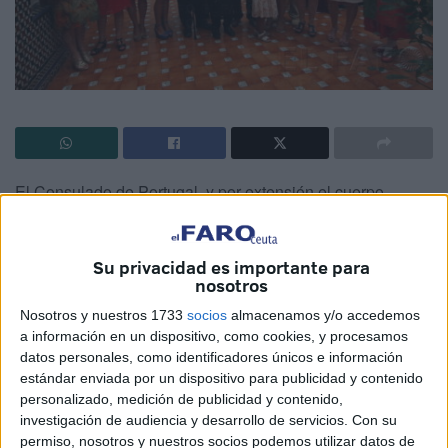
El Consulado de Portugal, y por extensión el cuerpo
diplomático de la ciudad, reconoció ayer los 65 años de su
trayectoria como canciller decano del Consulado de Italia.
Su privacidad es importante para
El Consulado de Portugal, y por extensión el cuerpo
nosotros
diplomático de la ciudad autónoma, rindió ayer un
Nosotros y nuestros 1733
socios
almacenamos y/o accedemos
homenaje a Clemente Cerdeira García de la Torre,
a información en un dispositivo, como cookies, y procesamos
canciller decano del Consulado de Italia, por sus más de
datos personales, como identificadores únicos e información
60 años al frente de esta representación. El acto tuvo lugar
estándar enviada por un dispositivo para publicidad y contenido
a mediodía en los salones del Casino Militar.
personalizado, medición de publicidad y contenido,
investigación de audiencia y desarrollo de servicios.
Con su
José Francisco Ríos, cónsul de Portugal y anfitrión en este
permiso, nosotros y nuestros socios podemos utilizar datos de