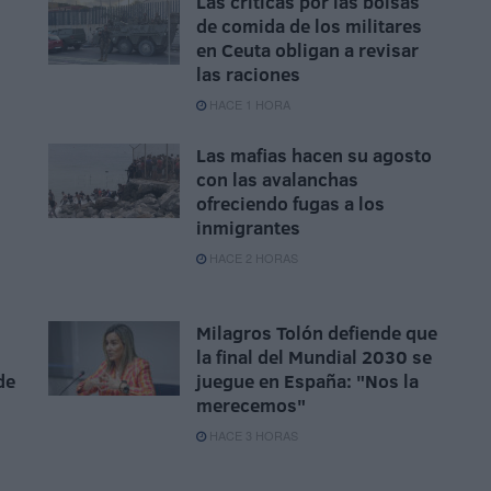
Las críticas por las bolsas
de comida de los militares
en Ceuta obligan a revisar
las raciones
HACE 1 HORA
Las mafias hacen su agosto
con las avalanchas
ofreciendo fugas a los
inmigrantes
HACE 2 HORAS
Milagros Tolón defiende que
la final del Mundial 2030 se
de
juegue en España: "Nos la
merecemos"
HACE 3 HORAS