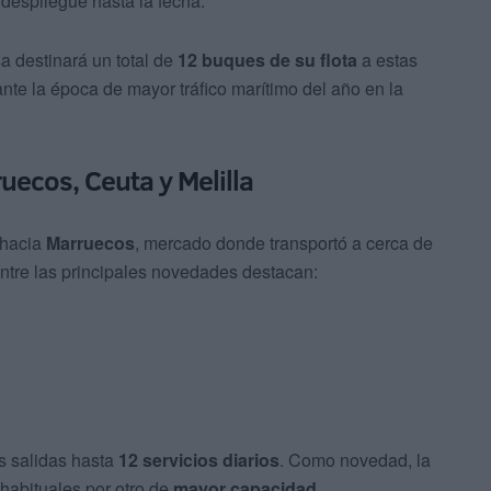
despliegue hasta la fecha.
a destinará un total de
12 buques de su flota
a estas
nte la época de mayor tráfico marítimo del año en la
uecos, Ceuta y Melilla
 hacia
Marruecos
, mercado donde transportó a cerca de
Entre las principales novedades destacan:
s salidas hasta
12 servicios diarios
. Como novedad, la
 habituales por otro de
mayor capacidad
.