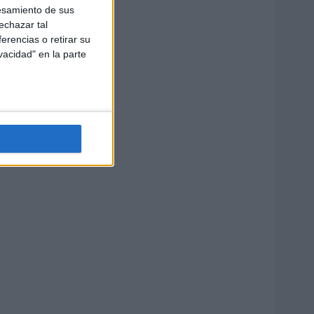
esamiento de sus
echazar tal
erencias o retirar su
vacidad" en la parte