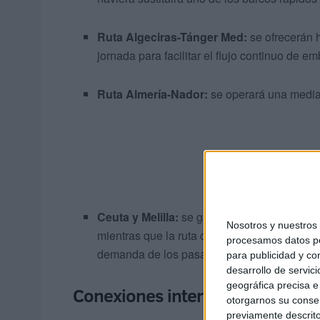
Ruta Algeciras-Tánger Med:
se ofrecerán 
jornada para facilitar el flujo continuo de e
Ruta Almería-Nador:
se operará una medi
Ceuta y Melilla:
se garantizan hasta
once c
Nosotros y nuestro
mientras que la ruta con
Melilla
contará con 
procesamos datos per
demanda de los pasajeros.
para publicidad y co
desarrollo de servici
geográfica precisa e 
Conexiones internacionales con 
otorgarnos su conse
previamente descrito