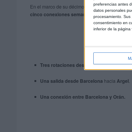
preferencias antes d
En el marco de su décimo aniversario operando 
datos personales pue
cinco conexiones semanales
utilizando dos b
procesamiento. Sus p
consentimiento en cu
inferior de la página
M
Tres rotaciones desde Valencia
con desti
Una salida desde Barcelona
hacia
Argel
.
Una conexión entre Barcelona y Orán.