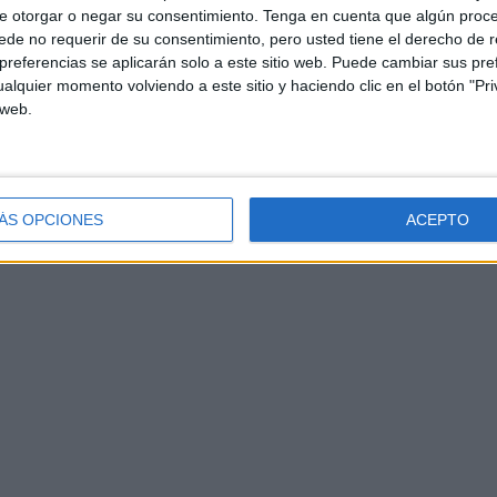
e otorgar o negar su consentimiento.
Tenga en cuenta que algún proc
en Argelia,
Baleària
mantendrá una oferta sólida de
de no requerir de su consentimiento, pero usted tiene el derecho de r
uques. La programación incluye:
referencias se aplicarán solo a este sitio web. Puede cambiar sus pref
alquier momento volviendo a este sitio y haciendo clic en el botón "Pri
 web.
ÁS OPCIONES
ACEPTO
no a
Mostaganem
.