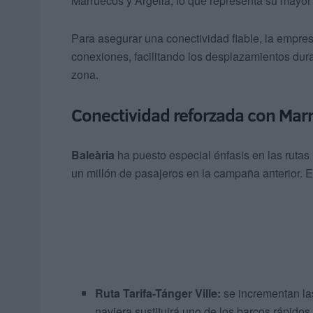
Marruecos y Argelia, lo que representa su mayor 
Para asegurar una conectividad fiable, la empres
conexiones, facilitando los desplazamientos dura
zona.
Conectividad reforzada con Marr
Baleària
ha puesto especial énfasis en las rutas
un millón de pasajeros en la campaña anterior. 
Ruta Tarifa-Tánger Ville:
se incrementan la
naviera sustituirá uno de los barcos rápidos