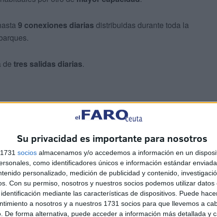
hasta
9 conexiones diarias
distribuidas durante toda la
mbarques.
a de
tres salidas diarias
.
Su privacidad es importante para nosotros
onexiones diarias con Ceuta
mediante dos buques,
s 1731
socios
almacenamos y/o accedemos a información en un disposit
entre uno y dos servicios al día, adaptándose a la
sonales, como identificadores únicos e información estándar enviada 
ntenido personalizado, medición de publicidad y contenido, investigaci
os.
Con su permiso, nosotros y nuestros socios podemos utilizar datos 
identificación mediante las características de dispositivos. Puede hacer
Argelia
ntimiento a nosotros y a nuestros 1731 socios para que llevemos a ca
. De forma alternativa, puede acceder a información más detallada y 