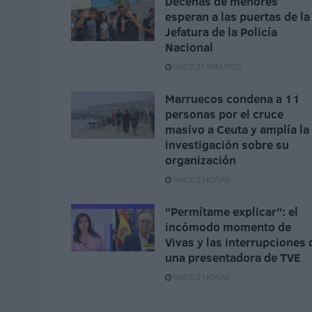
Decenas de menores
esperan a las puertas de la
Jefatura de la Policía
Nacional
HACE 21 MINUTOS
Marruecos condena a 11
personas por el cruce
masivo a Ceuta y amplía la
investigación sobre su
organización
HACE 2 HORAS
"Permítame explicar": el
incómodo momento de
Vivas y las interrupciones 
una presentadora de TVE
HACE 2 HORAS