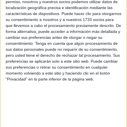
permiso, nosotros y nuestros socios podemos utilizar datos de
Descargue aquí el listado de aptos
localización geográfica precisa e identificación mediante las
características de dispositivos. Puede hacer clic para otorgarnos
Las pruebas físicas
se han ido realizando entre este
su consentimiento a nosotros y a nuestros 1733 socios para
que llevemos a cabo el procesamiento previamente descrito. De
miércoles y jueves, consistentes en natación y carrera de
forma alternativa, puede acceder a información más detallada y
obstáculos, así como de velocidad. Estas últimas pruebas
cambiar sus preferencias antes de otorgar o negar su
son las que se llevan a cabo en el día de hoy.
consentimiento.
Tenga en cuenta que algún procesamiento de
sus datos personales puede no requerir de su consentimiento,
Sistema de evaluación
pero usted tiene el derecho de rechazar tal procesamiento. Sus
preferencias se aplicarán solo a este sitio web. Puede cambiar
sus preferencias o retirar su consentimiento en cualquier
Las pruebas, dirigidas por personal técnico designado,
momento volviendo a este sitio y haciendo clic en el botón
requerirán un mínimo de 5 puntos en cada ejercicio para
"Privacidad" en la parte inferior de la página web.
avanzar en el proceso. El incumplimiento de esta marca
mínima en cualquiera de las pruebas resultará en la
eliminación del
aspirante
.
Aspirantes convocados