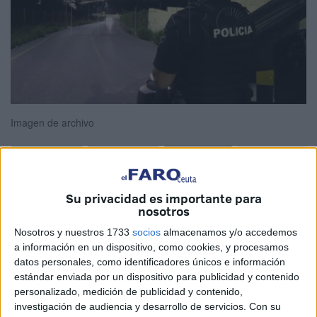
Imagen de archivo
La
Ciudad
ha hecho público los aprobados en la tercera
Su privacidad es importante para
prueba de carácter físico para optar a una de las
15 plazas
nosotros
convocadas en la
Policía Local
de Ceuta.
Nosotros y nuestros 1733
socios
almacenamos y/o accedemos
a información en un dispositivo, como cookies, y procesamos
Diez son los aspirantes que no han podido superar
datos personales, como identificadores únicos e información
esa
prueba física
. Los que sí han logrado el apto
estándar enviada por un dispositivo para publicidad y contenido
personalizado, medición de publicidad y contenido,
continúan con la realización de nuevos ejercicios.
investigación de audiencia y desarrollo de servicios.
Con su