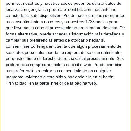
oposición se llevarán a cabo los días 5 y 6 de febrero de
permiso, nosotros y nuestros socios podemos utilizar datos de
localización geográfica precisa e identificación mediante las
2025.
características de dispositivos. Puede hacer clic para otorgarnos
su consentimiento a nosotros y a nuestros 1733 socios para
Fechas, lugares y pruebas
que llevemos a cabo el procesamiento previamente descrito. De
forma alternativa, puede acceder a información más detallada y
programadas
cambiar sus preferencias antes de otorgar o negar su
consentimiento.
Tenga en cuenta que algún procesamiento de
El calendario establece que las pruebas físicas se
sus datos personales puede no requerir de su consentimiento,
desarrollarán en dos jornadas consecutivas:
pero usted tiene el derecho de rechazar tal procesamiento. Sus
preferencias se aplicarán solo a este sitio web. Puede cambiar
5 de febrero de 2025 (mañana): prueba de natación
sus preferencias o retirar su consentimiento en cualquier
momento volviendo a este sitio y haciendo clic en el botón
(50 metros) en el Polideportivo José Ramón Díaz Flor.
"Privacidad" en la parte inferior de la página web.
5 de febrero de 2025 (tarde): carrera de obstáculos,
8x6 metros y lanzamiento de balón medicinal (5 kilos
hombres y 3 kilos mujeres) en el Polideportivo
Antonio Campoamor.
6 de febrero de 2025 (mañana): pruebas de velocidad