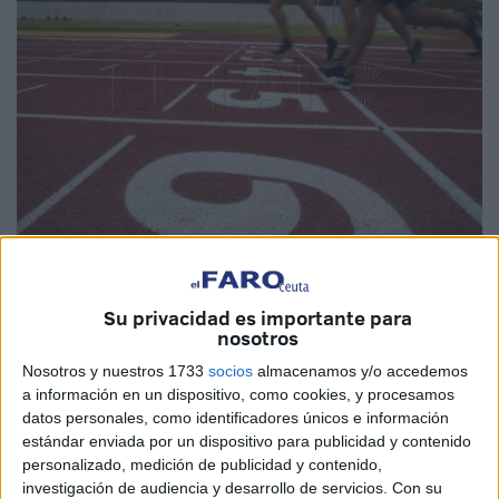
Imagen de archivo
Su privacidad es importante para
nosotros
Nosotros y nuestros 1733
socios
almacenamos y/o accedemos
Las oposiciones para la
provisión de 15 plazas
de la
a información en un dispositivo, como cookies, y procesamos
Policía Local
de Ceuta avanza con nuevos ejercicios.
datos personales, como identificadores únicos e información
estándar enviada por un dispositivo para publicidad y contenido
Según el anuncio oficial del Tribunal Calificador, las
personalizado, medición de publicidad y contenido,
pruebas físicas
correspondientes al tercer ejercicio de
investigación de audiencia y desarrollo de servicios.
Con su