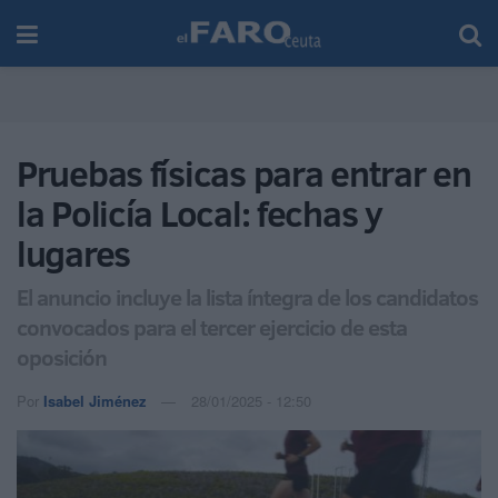
Pruebas físicas para entrar en
la Policía Local: fechas y
lugares
El anuncio incluye la lista íntegra de los candidatos
convocados para el tercer ejercicio de esta
oposición
Por
Isabel Jiménez
28/01/2025 - 12:50