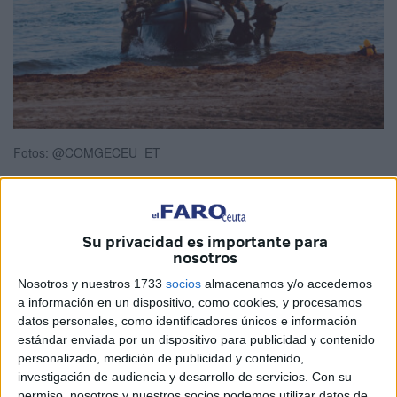
Fotos: @COMGECEU_ET
La
Legión
siempre está formándose
para estar
Su privacidad es importante para
nosotros
preparada ante cualquier incidencia posible. Esa
instrucción se mide al detalle para que el
Tercio Duque
Nosotros y nuestros 1733
socios
almacenamos y/o accedemos
a información en un dispositivo, como cookies, y procesamos
de Alba
de Ceuta se encuentre
preparado
ante cualquier
datos personales, como identificadores únicos e información
imprevisto o para atender la llamada de una intervención
estándar enviada por un dispositivo para publicidad y contenido
al momento.
personalizado, medición de publicidad y contenido,
investigación de audiencia y desarrollo de servicios.
Con su
Y esto es lo que ha hecho la IV Bandera del Tercio Duque
permiso, nosotros y nuestros socios podemos utilizar datos de