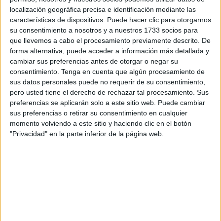
de Alba 2º de
La Legión
al adiestrarse con el apoyo de la
localización geográfica precisa e identificación mediante las
características de dispositivos. Puede hacer clic para otorgarnos
Compañía de Mar de la Unidad Logística n° 23
-ULOG
su consentimiento a nosotros y a nuestros 1733 socios para
23- de nuestra ciudad.
que llevemos a cabo el procesamiento previamente descrito. De
forma alternativa, puede acceder a información más detallada y
Algunas de las imágenes de esa formación las ha
cambiar sus preferencias antes de otorgar o negar su
compartido la propia Comandancia General de Ceuta, en
consentimiento.
Tenga en cuenta que algún procesamiento de
las mismas se aprecia a la
Legión desembarcando de
sus datos personales puede no requerir de su consentimiento,
pero usted tiene el derecho de rechazar tal procesamiento. Sus
una lancha
en una playa de la ciudad o maniobrando en
preferencias se aplicarán solo a este sitio web. Puede cambiar
el mar.
sus preferencias o retirar su consentimiento en cualquier
momento volviendo a este sitio y haciendo clic en el botón
¡A mí la Legión!
Esa es la llamada que cualquier
"Privacidad" en la parte inferior de la página web.
legionario debe atender para auxiliar a quien lo necesite y
que revivió en este ejercicio que forma parte de todas las
instrucciones seguidas por los legionarios.
La IV Bandera del Tercio Duque de Alba 2º
de
#LaLegión
#TERLEG2
se adiestra con el
apoyo de la Compañía de Mar de la Unidad